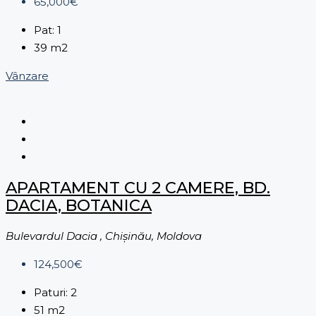
65,000€
Pat:
1
39
m2
Vânzare
APARTAMENT CU 2 CAMERE, BD.
DACIA, BOTANICA
Bulevardul Dacia , Chișinău, Moldova
124,500€
Paturi:
2
51
m2