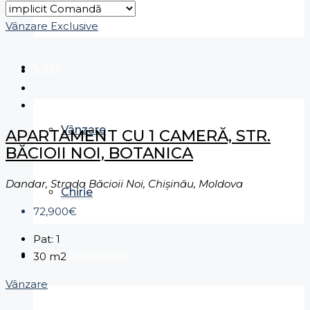
Chirie
Vânzare
Exclusive
Case
Vânzare
APARTAMENT CU 1 CAMERĂ, STR.
BĂCIOII NOI, BOTANICA
Dandar, Strada Băcioii Noi, Chișinău, Moldova
Chirie
72,900€
Pat:
1
Spații comerciale
30
m2
Vânzare