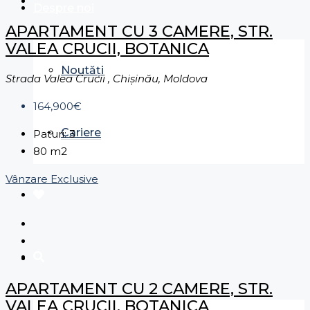
Despre noi
APARTAMENT CU 3 CAMERE, STR.
VALEA CRUCII, BOTANICA
Noutăți
Strada Valea Crucii , Chișinău, Moldova
164,900€
Cariere
Paturi:
3
80
m2
Vânzare
Exclusive
APARTAMENT CU 2 CAMERE, STR.
VALEA CRUCII, BOTANICA