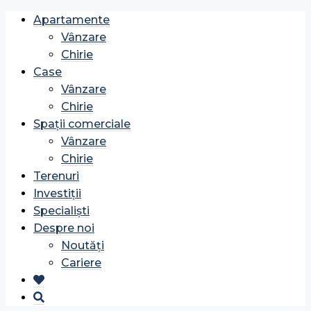
Apartamente
Vânzare
Chirie
Case
Vânzare
Chirie
Spații comerciale
Vânzare
Chirie
Terenuri
Investiții
Specialiști
Despre noi
Noutăți
Cariere