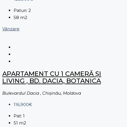
Paturi:
2
58
m2
Vânzare
APARTAMENT CU 1 CAMERĂ ȘI
LIVING , BD. DACIA, BOTANICA
Bulevardul Dacia , Chișinău, Moldova
116,900€
Pat:
1
51
m2