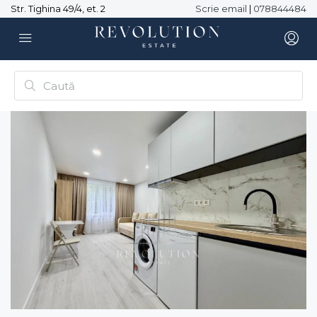
Str. Tighina 49/4, et. 2
Scrie email
|
078844484