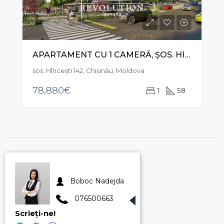
APARTAMENT CU 1 CAMERĂ, ȘOS. HINCESTI TELECENTRU
şos. Hînceşti 142, Chișinău, Moldova
78,880€
1
58
Boboc Nadejda
076500663
Scrieți-ne!