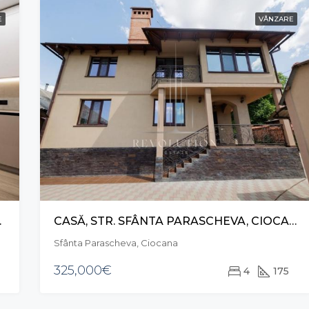
E
VÂNZARE
E, BOTANICA
CASĂ, STR. SFÂNTA PARASCHEVA, CIOCANA
Sfânta Parascheva, Ciocana
325,000€
4
175