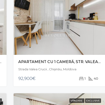
. BĂCIOII NOI, BOTANICA
APARTAMENT CU 1 CAMERĂ, STR. VALEA CRUCII, BOTANICA
Strada Valea Crucii , Chișinău, Moldova
92,900€
1
40
E
VÂNZARE
EXCLUSIVE