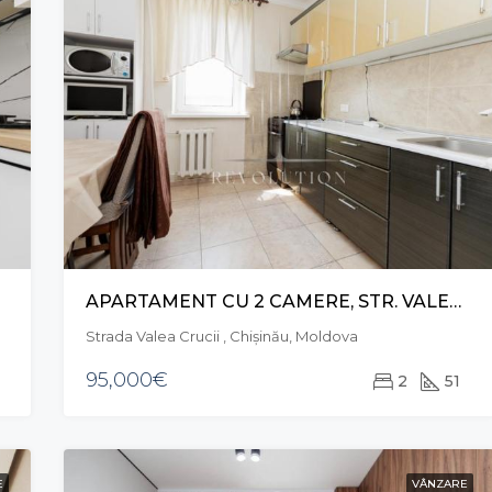
APARTAMENT CU 2 CAMERE, STR. VALEA CRUCII, BOTANICA
Strada Valea Crucii , Chișinău, Moldova
95,000€
2
51
E
VÂNZARE