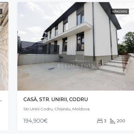
E
VÂNZARE
STR. FLORILOR, STĂUCENI
CASĂ, STR. UNIRII, CODRU
Str.Unirii Codru, Chișinău, Moldova
194,900€
3
200