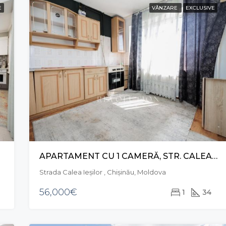
E
VÂNZARE
EXCLUSIVE
APARTAMENT CU 1 CAMERĂ, STR. CALEA IEȘILOR, BUIUCANI
Strada Calea Ieşilor , Chișinău, Moldova
56,000€
1
34