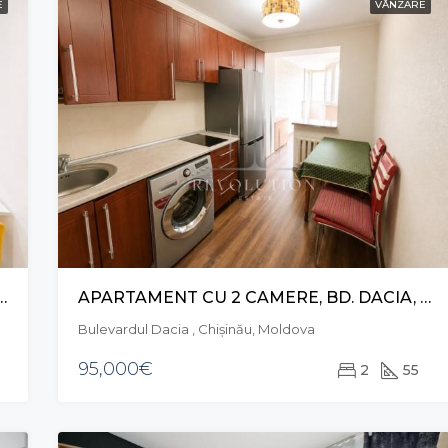
E
VÂNZARE
 CAMERE, BD. DACIA, BOTANICA
APARTAMENT CU 2 CAMERE, BD. DACIA, BOTANICA
Bulevardul Dacia , Chișinău, Moldova
95,000€
2
55