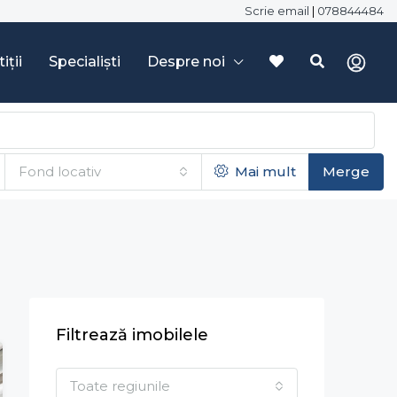
Scrie email
|
078844484
iții
Specialiști
Despre noi
Fond locativ
Mai mult
Merge
Filtrează imobilele
Toate regiunile