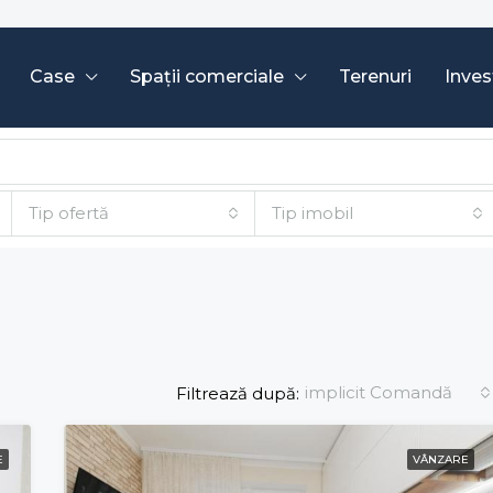
Case
Spații comerciale
Terenuri
Invest
Tip ofertă
Tip imobil
implicit Comandă
Filtrează după:
E
VÂNZARE