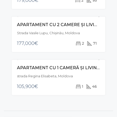
179,000€
2
95
APARTAMENT CU 2 CAMERE ȘI LIVING, STR. VASILE LUPU, BUIUCANI
VÂNZARE
Strada Vasile Lupu, Chișinău, Moldova
177,000€
2
71
APARTAMENT CU 1 CAMERĂ ȘI LIVING, STR. REGINA ELISABETA, DURLEȘTI
VÂNZARE
strada Regina Elisabeta, Moldova
105,900€
1
46