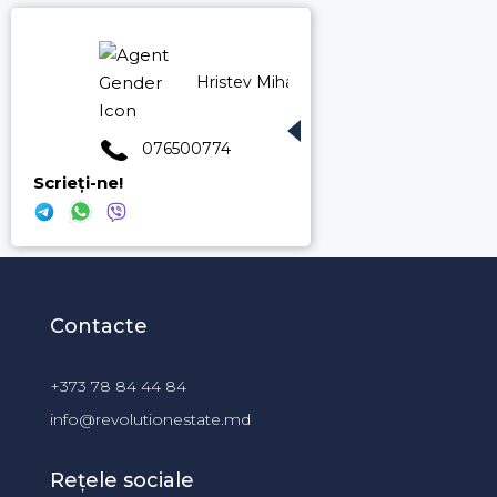
Hristev Mihail
076500774
Scrieți-ne!
Contacte
+373 78 84 44 84
info@revolutionestate.md
Rețele sociale