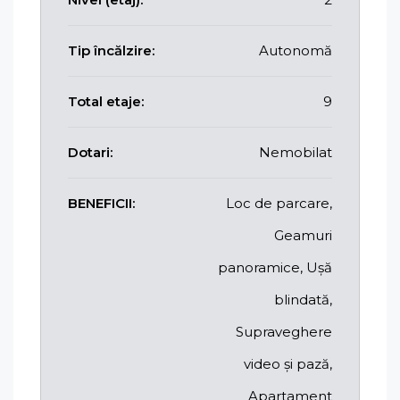
Tip încălzire:
Autonomă
Total etaje:
9
Dotari:
Nemobilat
BENEFICII:
Loc de parcare,
Geamuri
panoramice, Ușă
blindată,
Supraveghere
video și pază,
Apartament