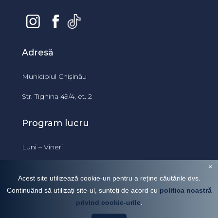
Adresă
Municipiul Chișinău
Str. Tighina 49/4, et. 2
Program lucru
Luni – Vineri
09:00 – 18:00
×
Acest site utilizează cookie-uri pentru a reține căutările dvs.
Continuând să utilizați site-ul, sunteți de acord cu
politica noastră
privind cookie-urile
.
Hristev Mihail