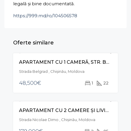
legală și bine documentată.
https://999.md/ro/104506578
Oferte similare
APARTAMENT CU 1 CAMERĂ, STR. BELGRAD, BOTANICA
VÂNZARE
Strada Belgrad , Chișinău, Moldova
48,500€
1
22
APARTAMENT CU 2 CAMERE ȘI LIVING , STR. NICOLAE DIMO, DURLEȘTI
VÂNZARE
Strada Nicolae Dimo , Chișinău, Moldova