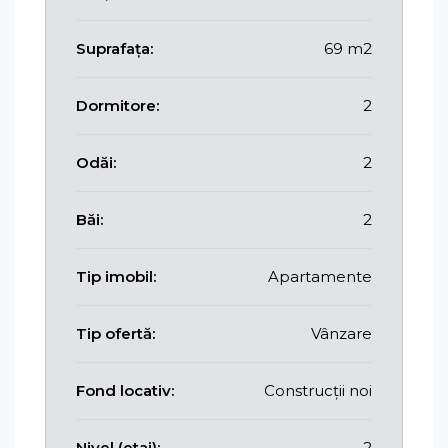
Suprafața:
69 m2
Dormitore:
2
Odăi:
2
Băi:
2
Tip imobil:
Apartamente
Tip ofertă:
Vânzare
Fond locativ:
Construcții noi
Nivel (etaj):
2