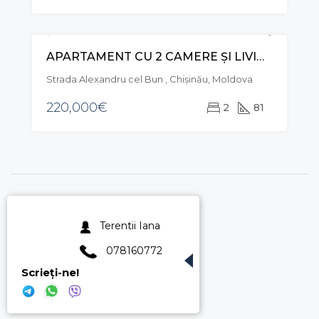
APARTAMENT CU 2 CAMERE ȘI LIVING, STR. ALEXANDRU CEL BUN, CENTRU
VÂNZARE
Strada Alexandru cel Bun , Chișinău, Moldova
220,000€
2
81
Terentii Iana
078160772
Scrieți-ne!