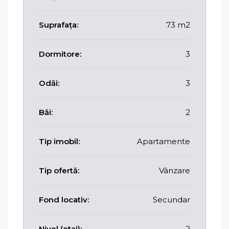
Suprafața:
73 m2
Dormitore:
3
Odăi:
3
Băi:
2
Tip imobil:
Apartamente
Tip ofertă:
Vânzare
Fond locativ:
Secundar
Nivel (etaj):
2