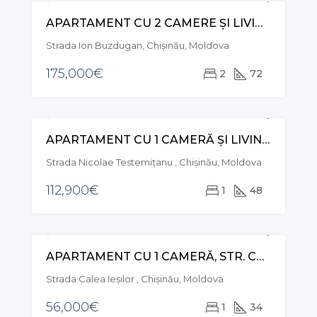
APARTAMENT CU 2 CAMERE ȘI LIVING , STR. ION BUZDUGAN , BUIUCANI
VÂNZARE
Strada Ion Buzdugan, Chișinău, Moldova
175,000€
2
72
APARTAMENT CU 1 CAMERĂ ȘI LIVING, STR. NICOLAE TESTEMIȚANU, CENTRU
VÂNZARE
EXCLUSIVE
Strada Nicolae Testemițanu , Chișinău, Moldova
112,900€
1
48
APARTAMENT CU 1 CAMERĂ, STR. CALEA IEȘILOR, BUIUCANI
VÂNZARE
EXCLUSIVE
Strada Calea Ieşilor , Chișinău, Moldova
56,000€
1
34