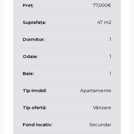
Preț:
77,000€
Suprafața:
47 m2
Dormitor:
1
Odaie:
1
Baie:
1
Tip imobil:
Apartamente
Tip ofertă:
Vânzare
Fond locativ:
Secundar