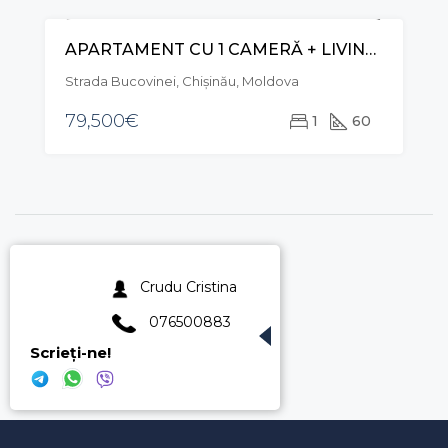
APARTAMENT CU 1 CAMERĂ + LIVING, STR. BUCOVINEI, CIOCANA
VÂNZARE
Strada Bucovinei, Chișinău, Moldova
79,500€
1
60
Crudu Cristina
076500883
Scrieți-ne!