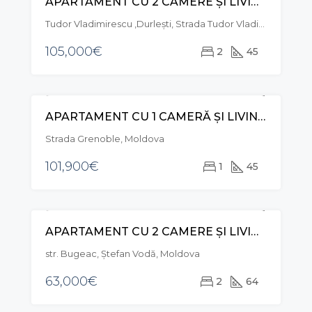
APARTAMENT CU 2 CAMERE ȘI LIVING, STR. TUDOR VLADIMIRESCU, DURLEȘTI
VÂNZARE
Tudor Vladimirescu ,Durlești, Strada Tudor Vladimirescu, Durleşti, Moldova
105,000€
2
45
APARTAMENT CU 1 CAMERĂ ȘI LIVING, STR. GRENOBLE, BOTANICA
VÂNZARE
EXCLUSIVE
Strada Grenoble, Moldova
101,900€
1
45
APARTAMENT CU 2 CAMERE ȘI LIVING, STR. BUGEAC, R-NUL ȘTEFAN VODĂ
VÂNZARE
EXCLUSIVE
str. Bugeac, Ştefan Vodă, Moldova
63,000€
2
64