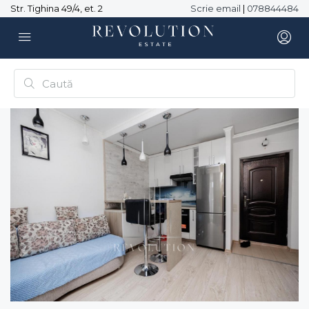
Str. Tighina 49/4, et. 2
Scrie email
|
078844484