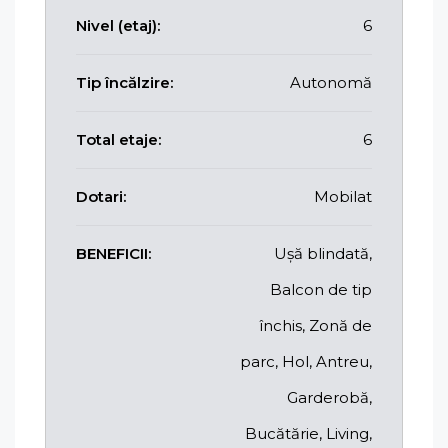
Nivel (etaj):
6
Tip încălzire:
Autonomă
Total etaje:
6
Dotari:
Mobilat
BENEFICII:
Ușă blindată,
Balcon de tip
închis, Zonă de
parc, Hol, Antreu,
Garderobă,
Bucătărie, Living,