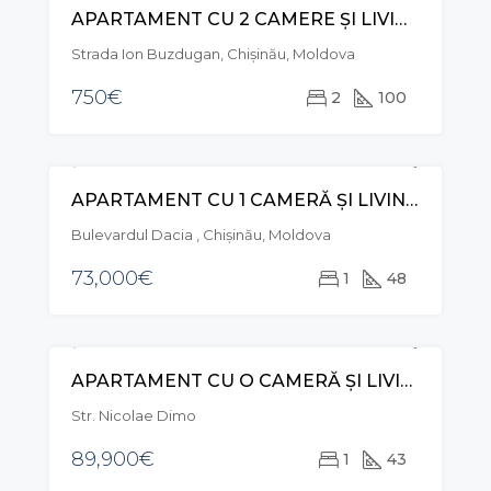
APARTAMENT CU 2 CAMERE ȘI LIVING, STR. ION BUZDUGAN, BUIUCANI
CHIRIE
EXCLUSIVE
Strada Ion Buzdugan, Chișinău, Moldova
750€
2
100
APARTAMENT CU 1 CAMERĂ ȘI LIVING, BD. DACIA, BOTANICA
VÂNZARE
Bulevardul Dacia , Chișinău, Moldova
73,000€
1
48
APARTAMENT CU O CAMERĂ ȘI LIVING, STR. NICOLAE DIMO, DURLEȘTI
VÂNZARE
Str. Nicolae Dimo
89,900€
1
43