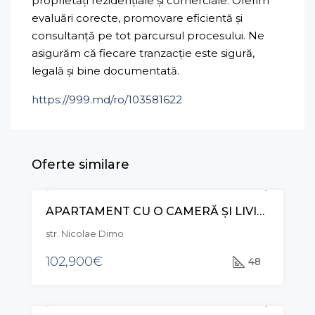
proprietăți rezidențiale și comerciale. Oferim
evaluări corecte, promovare eficientă și
consultanță pe tot parcursul procesului. Ne
asigurăm că fiecare tranzacție este sigură,
legală și bine documentată.
https://999.md/ro/103581622
Oferte similare
APARTAMENT CU O CAMERĂ ȘI LIVING, STR. DIMO, DURLEȘTI
VÂNZARE
str. Nicolae Dimo
102,900€
48