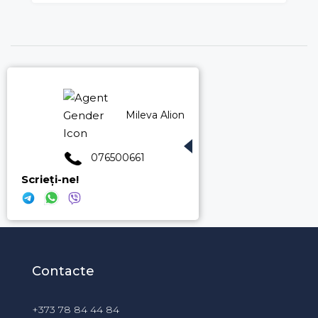
Mileva Aliona
076500661
Scrieți-ne!
Contacte
+373 78 84 44 84