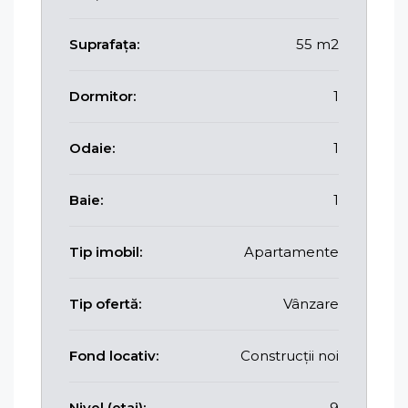
Suprafața:
55 m2
Dormitor:
1
Odaie:
1
Baie:
1
Tip imobil:
Apartamente
Tip ofertă:
Vânzare
Fond locativ:
Construcții noi
Nivel (etaj):
9