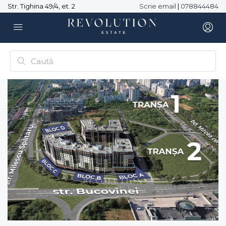
Str. Tighina 49/4, et. 2
Scrie email
|
078844484