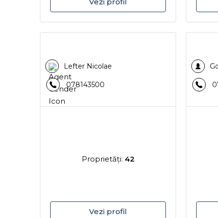
Vezi profil
Lefter Nicolae
Go
078143500
0
Proprietăţi:
42
Vezi profil