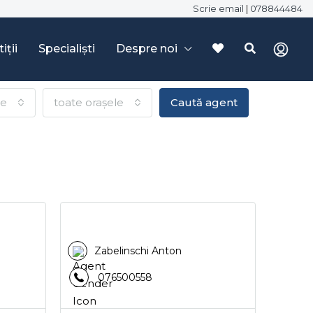
Scrie email
|
078844484
iții
Specialiști
Despre noi
le
toate orașele
Caută agent
Zabelinschi Anton
076500558