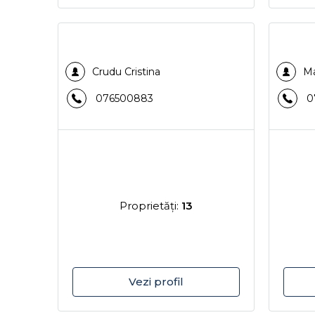
Crudu Cristina
Ma
076500883
0
Proprietăţi:
13
Vezi profil