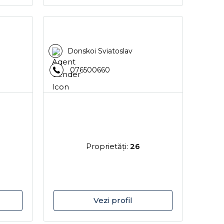
Donskoi Sviatoslav
076500660
Proprietăţi:
26
Vezi profil