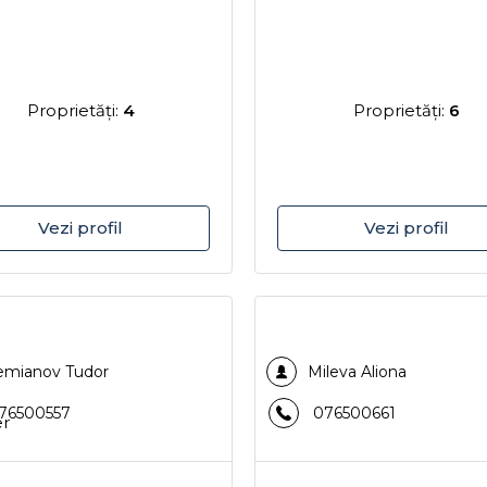
Proprietăţi:
4
Proprietăţi:
6
Vezi profil
Vezi profil
mianov Tudor
Mileva Aliona
76500557
076500661