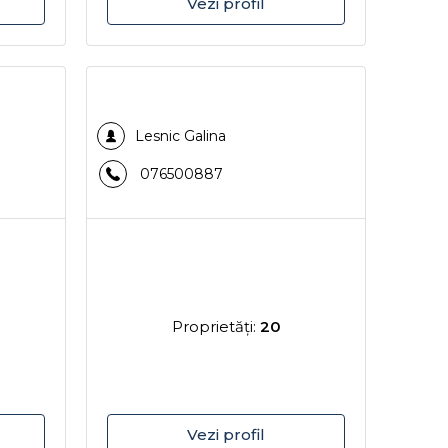
Vezi profil
Lesnic Galina
076500887
Proprietăţi:
20
Vezi profil