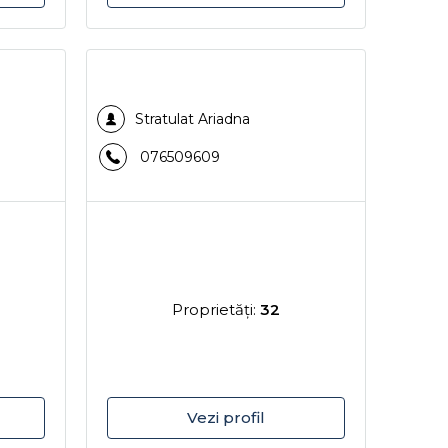
Stratulat Ariadna
076509609
Proprietăţi:
32
Vezi profil