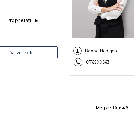
Proprietăţi:
18
Boboc Nadejda
Vezi profil
076500663
Proprietăţi:
48