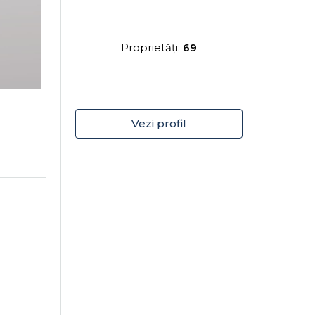
Proprietăţi:
69
Vezi profil