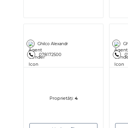
Ghilco Alexandr
Gh
078172500
0
Proprietăţi:
4