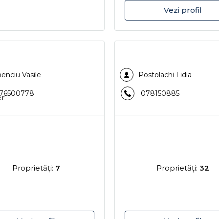
Vezi profil
enciu Vasile
Postolachi Lidia
76500778
078150885
Proprietăţi:
7
Proprietăţi:
32