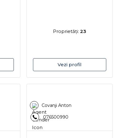
Proprietăţi:
23
Vezi profil
Covanji Anton
076500990