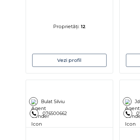
Proprietăţi:
12
Vezi profil
Bulat Silviu
Jd
076500662
0