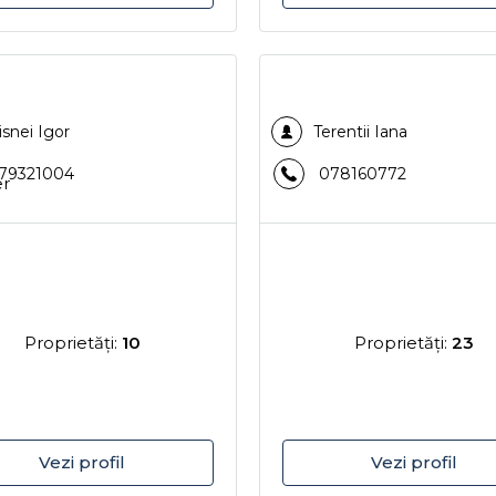
isnei Igor
Terentii Iana
79321004
078160772
Proprietăţi:
10
Proprietăţi:
23
Vezi profil
Vezi profil