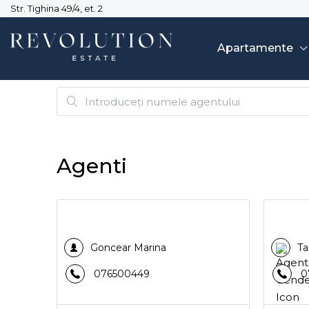
Str. Tighina 49/4, et. 2
Apartamente
Agenti
Goncear Marina
Ta
076500449
0