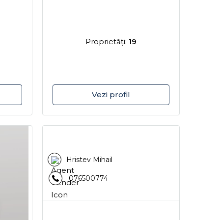
Proprietăţi:
19
Vezi profil
Hristev Mihail
076500774