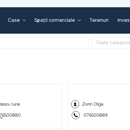
Case
Spații comerciale
Terenuri
Invest
Toate categorii
rasov Iurie
Zorin Olga
76500880
076500889