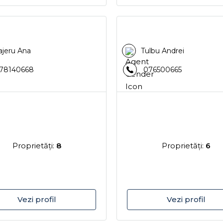
jeru Ana
Tulbu Andrei
78140668
076500665
Proprietăţi:
8
Proprietăţi:
6
Vezi profil
Vezi profil