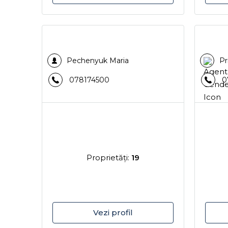
Pechenyuk Maria
Pr
078174500
0
Proprietăţi:
19
Vezi profil