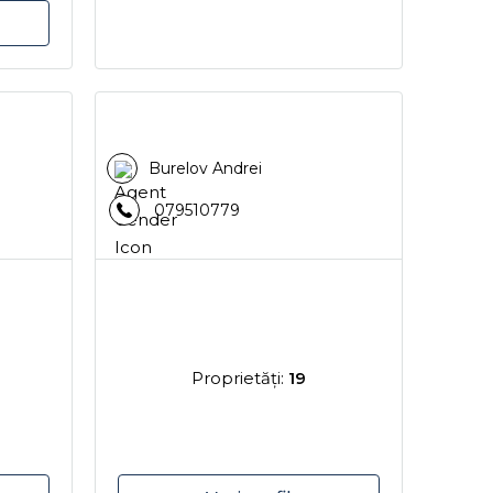
Burelov Andrei
079510779
Proprietăţi:
19