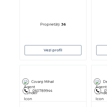
Proprietăţi:
36
Vezi profil
Covanji Mihail
De
060789944
0