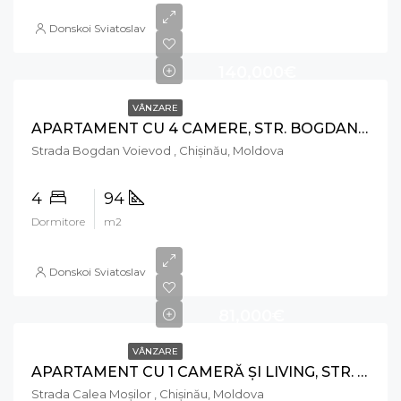
Donskoi Sviatoslav
140,000€
VÂNZARE
APARTAMENT CU 4 CAMERE, STR. BOGDAN VOIEVOD, RÂȘCANI
Strada Bogdan Voievod , Chișinău, Moldova
4
94
Dormitore
m2
Donskoi Sviatoslav
81,000€
VÂNZARE
APARTAMENT CU 1 CAMERĂ ȘI LIVING, STR. CALEA MOȘILOR, RÂȘCANI
Strada Calea Moşilor , Chișinău, Moldova