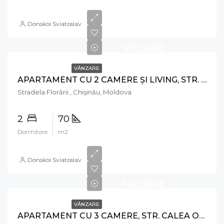
Donskoi Sviatoslav
167,000€
VÂNZARE
APARTAMENT CU 2 CAMERE ȘI LIVING, STR. FLORĂRII, RÂȘCANI
Stradela Florării , Chișinău, Moldova
2
70
Dormitore
m2
Donskoi Sviatoslav
140,000€
VÂNZARE
APARTAMENT CU 3 CAMERE, STR. CALEA ORHEIULUI, RĂȘCANI