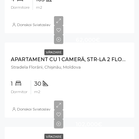
Dormitore
m2
Donskoi Sviatoslav
62,000€
VÂNZARE
APARTAMENT CU 1 CAMERĂ, STR-LA 2 FLORĂRII, RÂȘCANI
Stradela Florării, Chișinău, Moldova
1
30
Dormitor
m2
Donskoi Sviatoslav
102,000€
VÂNZARE