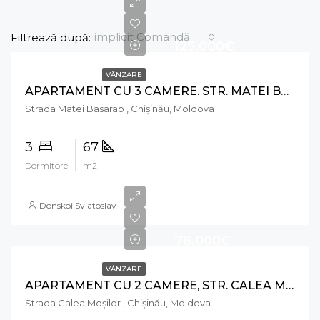
implicit Comandă
Filtrează după:
125,000€
VÂNZARE
APARTAMENT CU 3 CAMERE. STR. MATEI BASARAB, RÂȘCANI
Strada Matei Basarab , Chișinău, Moldova
3
67
Dormitore
m2
Donskoi Sviatoslav
78,000€
VÂNZARE
APARTAMENT CU 2 CAMERE, STR. CALEA MOȘILOR, RÂȘCANI
Strada Calea Moşilor , Chișinău, Moldova