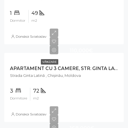
1
49
Dormitor
m2
Donskoi Sviatoslav
110,000€
VÂNZARE
APARTAMENT CU 3 CAMERE, STR. GINTA LATINĂ, CIOCANA
Strada Ginta Latină , Chișinău, Moldova
3
72
Dormitore
m2
Donskoi Sviatoslav