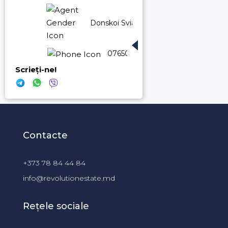
Donskoi Sviatoslav
076500660
Scrieți-ne!
Contacte
+373 78 84 44 84
info@revolutionestate.md
Rețele sociale