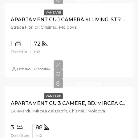
168,000€
VÂNZARE
APARTAMENT CU 1 CAMERĂ ȘI LIVING, STR. FLORILOR, RÂŞCANI
Strada Florilor, Chișinău, Moldova
1
72
Dormitor
m2
Donskoi Sviatoslav
210,000€
VÂNZARE
APARTAMENT CU 3 CAMERE, BD. MIRCEA CEL BĂTRÂN, CIOCANA
Bulevardul Mircea cel Bătrîn, Chișinău, Moldova
3
88
Dormitore
m2