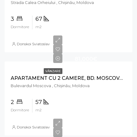
Strada Calea Orheiului , Chișinău, Moldova
3
67
Dormitore
m2
Donskoi Sviatoslav
81,000€
VÂNZARE
APARTAMENT CU 2 CAMERE, BD. MOSCOVA, RÂȘCANI
Bulevardul Moscova , Chișinău, Moldova
2
57
Dormitore
m2
Donskoi Sviatoslav