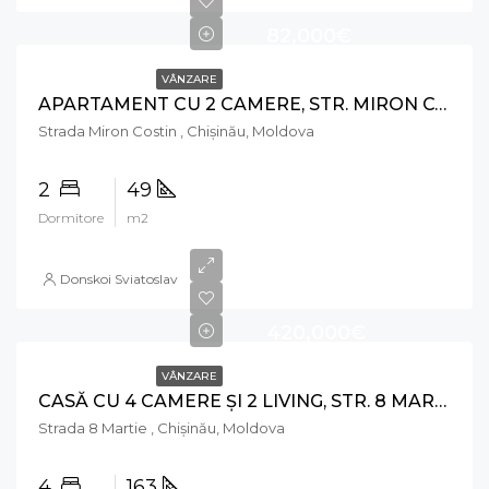
82,000€
VÂNZARE
APARTAMENT CU 2 CAMERE, STR. MIRON COSTIN, RÂȘCANI
Strada Miron Costin , Chișinău, Moldova
2
49
Dormitore
m2
Donskoi Sviatoslav
420,000€
VÂNZARE
CASĂ CU 4 CAMERE ŞI 2 LIVING, STR. 8 MARTIE, RÂȘCANI
Strada 8 Martie , Chișinău, Moldova
4
163