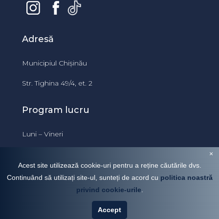
Adresă
Municipiul Chișinău
Str. Tighina 49/4, et. 2
Program lucru
Luni – Vineri
09:00 – 18:00
×
Acest site utilizează cookie-uri pentru a reține căutările dvs.
Continuând să utilizați site-ul, sunteți de acord cu
politica noastră
privind cookie-urile
.
VÂNZARE
CHIRIE
Accept