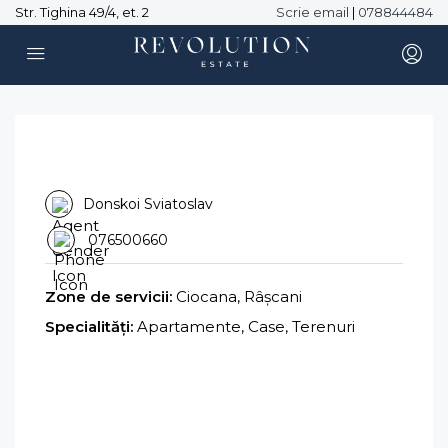
Str. Tighina 49/4, et. 2
Scrie email
|
078844484
Donskoi Sviatoslav
076500660
Zone de servicii:
Ciocana, Râșcani
Specialități:
Apartamente, Case, Terenuri