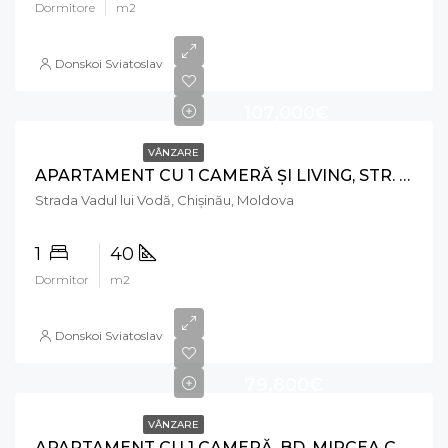
Dormitore
m2
Donskoi Sviatoslav
107,000€
VÂNZARE
APARTAMENT CU 1 CAMERĂ ȘI LIVING, STR. VADUL LUI VODĂ, CIOCANA
Strada Vadul lui Vodă, Chișinău, Moldova
1
40
Dormitor
m2
Donskoi Sviatoslav
79,800€
VÂNZARE
APARTAMENT CU 1 CAMERĂ, BD. MIRCEA CEL BĂTRÂN, CIOCANA