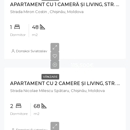
APARTAMENT CU 1 CAMERĂ ȘI LIVING, STR. MIRON COSTIN, RÂȘCANI
Strada Miron Costin , Chișinău, Moldova
1
48
Dormitor
m2
Donskoi Sviatoslav
115,500€
VÂNZARE
APARTAMENT CU 2 CAMERE ȘI LIVING, STR. NICOLAE MILESCU SPĂTARU, CIOCANA
Strada Nicolae Milescu Spătaru, Chișinău, Moldova
2
68
Dormitore
m2
Donskoi Sviatoslav