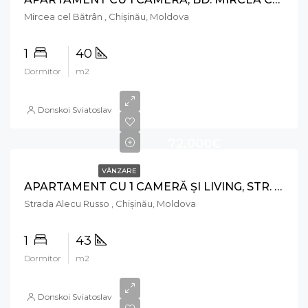
Mircea cel Bătrân , Chișinău, Moldova
1
40
Dormitor
m2
Donskoi Sviatoslav
72,000€
VÂNZARE
APARTAMENT CU 1 CAMERĂ ȘI LIVING, STR. ALECU RUSSO, RÂȘCANI
Strada Alecu Russo , Chișinău, Moldova
1
43
Dormitor
m2
Donskoi Sviatoslav