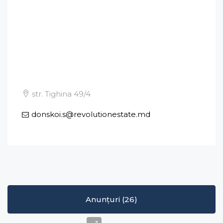
str. Tighina 49/4
donskoi.s@revolutionestate.md
Anunțuri (26)