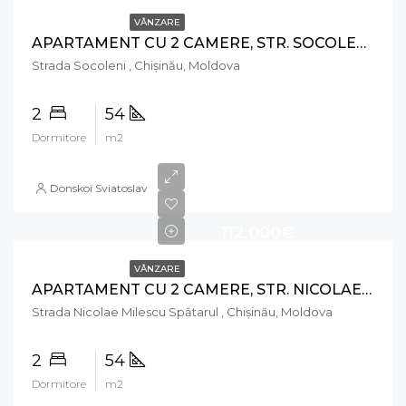
VÂNZARE
APARTAMENT CU 2 CAMERE, STR. SOCOLENI, POȘTA VECHE
Strada Socoleni , Chișinău, Moldova
2
54
Dormitore
m2
Donskoi Sviatoslav
112,000€
VÂNZARE
APARTAMENT CU 2 CAMERE, STR. NICOLAE MILESCU SPĂTARU, CIOCANA
Strada Nicolae Milescu Spătarul , Chișinău, Moldova
2
54
Dormitore
m2