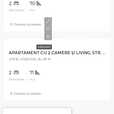
2
70
Dormitore
m2
Donskoi Sviatoslav
215,000€
VÂNZARE
APARTAMENT CU 2 CAMERE ȘI LIVING, STR. BOGDAN VOIEVOD , RÂȘCANI
STR B. VOIEVOD, 1b, AP 8
2
71
Dormitore
m2
Donskoi Sviatoslav