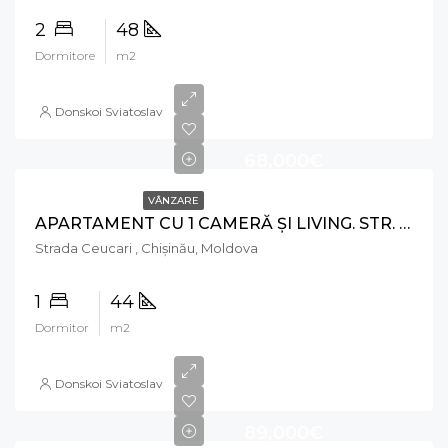
2
48
Dormitore
m2
Donskoi Sviatoslav
68,000€
VÂNZARE
APARTAMENT CU 1 CAMERĂ ȘI LIVING. STR. CEUCARI, POȘTA VECHE
Strada Ceucari , Chișinău, Moldova
1
44
Dormitor
m2
Donskoi Sviatoslav
89,000€