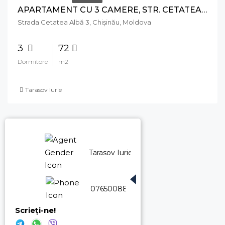
APARTAMENT CU 3 CAMERE, STR. CETATEA ALBĂ, BOTANICA
Strada Cetatea Albă 3, Chișinău, Moldova
3
72
Dormitore
m2
Tarasov Iurie
Tarasov Iurie
076500880
Scrieți-ne!