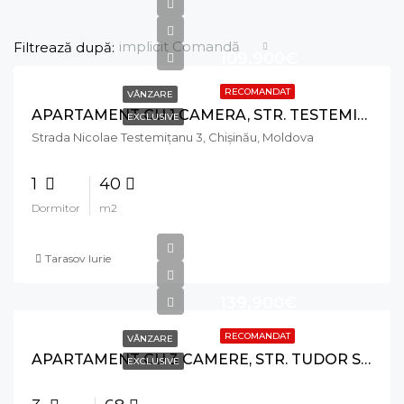
implicit Comandă
Filtrează după:
109,900€
RECOMANDAT
VÂNZARE
APARTAMENT CU 1 CAMERA, STR. TESTEMITANU, TELECENTRU
EXCLUSIVE
Strada Nicolae Testemițanu 3, Chișinău, Moldova
1
40
Dormitor
m2
Tarasov Iurie
139,900€
RECOMANDAT
VÂNZARE
APARTAMENT CU 3 CAMERE, STR. TUDOR STRISCA, BOTANICA
EXCLUSIVE