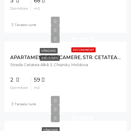
3
68
Dormitore
m2
Tarasov Iurie
99,900€
RECOMANDAT
VÂNZARE
APARTAMENT CU 2 CAMERE, STR. CETATEA ALBA, BOTANICA
EXCLUSIVE
Strada Cetatea Albă 3, Chișinău, Moldova
2
59
Dormitore
m2
Tarasov Iurie
89,000€
VÂNZARE