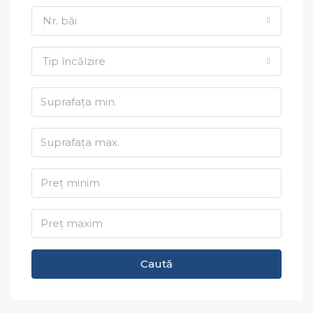
Nr. băi
Tip încălzire
Caută