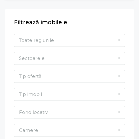
Filtrează imobilele
Toate regiunile
Sectoarele
Tip ofertă
Tip imobil
Fond locativ
Camere