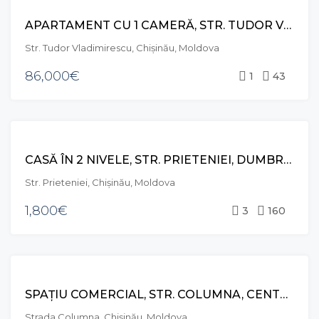
VÂNZARE
APARTAMENT CU 1 CAMERĂ, STR. TUDOR VLADIMIRESCU, RÂȘCANI
Str. Tudor Vladimirescu, Chișinău, Moldova
86,000€
1
43
CHIRIE
CASĂ ÎN 2 NIVELE, STR. PRIETENIEI, DUMBRAVA
Str. Prieteniei, Chișinău, Moldova
1,800€
3
160
CHIRIE
SPAȚIU COMERCIAL, STR. COLUMNA, CENTRU
Strada Columna, Chișinău, Moldova