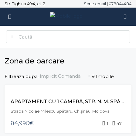
Str. Tighina 49/4, et. 2
Scrie email
|
078844484
Zona de parcare
implicit Comandă
Filtrează după:
9 Imobile
VÂNZARE
APARTAMENT CU 1 CAMERĂ, STR. N. M. SPĂTARU, CIOCANA
Strada Nicolae Milescu Spătaru, Chișinău, Moldova
84,990€
1
47