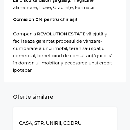
La o scurtă distanță găsiți:
Magazine
alimentare, Licee, Grădinițe, Farmacii.
Comision 0% pentru chiriași!
Compania
REVOLUTION ESTATE
vă ajută și
facilitează garantat procesul de vânzare-
cumpărare a unui imobil, teren sau spațiu
comercial, beneficiind de consultanță juridică
în domeniul imobiliar și accesarea unui credit
ipotecar!
Oferte similare
VÂNZARE
CASĂ, STR. UNIRII, CODRU