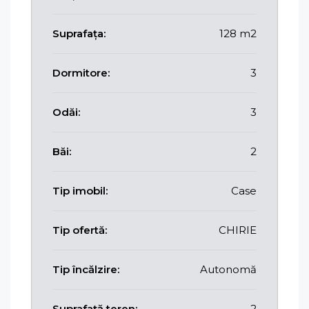
Suprafața:
128 m2
Dormitore:
3
Odăi:
3
Băi:
2
Tip imobil:
Case
Tip ofertă:
CHIRIE
Tip încălzire:
Autonomă
Suprafață teren:
2