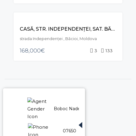
VÂNZARE
CASĂ, STR. INDEPENDENȚEI, SAT. BĂCIOII NOI
strada Independenței , Băcioi, Moldova
168,000€
3
133
Boboc Nadejda
076500663