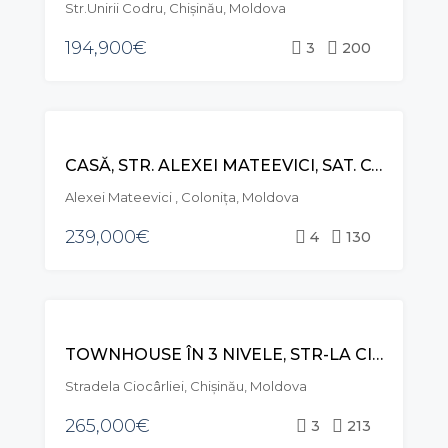
Str.Unirii Codru, Chișinău, Moldova
194,900€
3
200
VÂNZARE
CASĂ, STR. ALEXEI MATEEVICI, SAT. COLONIȚA, MUN. CHIȘINĂU
Alexei Mateevici , Coloniţa, Moldova
239,000€
4
130
VÂNZARE
TOWNHOUSE ÎN 3 NIVELE, STR-LA CIOCÂRLIEI, TELECENTRU
Stradela Ciocârliei, Chișinău, Moldova
265,000€
3
213