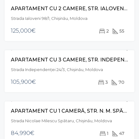
APARTAMENT CU 2 CAMERE, STR. IALOVENI, TELECENTRU
VÂNZARE
EXCLUSIVE
Strada Ialoveni 98/1, Chișinău, Moldova
125,000€
2
55
APARTAMENT CU 3 CAMERE, STR. INDEPENDENȚEI, BOTANICA
VÂNZARE
EXCLUSIVE
Strada Independenței 24/3, Chișinău, Moldova
105,900€
3
70
APARTAMENT CU 1 CAMERĂ, STR. N. M. SPĂTARU, CIOCANA
VÂNZARE
Strada Nicolae Milescu Spătaru, Chișinău, Moldova
84,990€
1
47