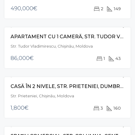
490,000€
2
149
APARTAMENT CU 1 CAMERĂ, STR. TUDOR VLADIMIRESCU, RÂȘCANI
VÂNZARE
Str. Tudor Vladimirescu, Chișinău, Moldova
86,000€
1
43
CASĂ ÎN 2 NIVELE, STR. PRIETENIEI, DUMBRAVA
CHIRIE
Str. Prieteniei, Chișinău, Moldova
1,800€
3
160