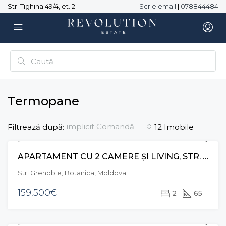
Str. Tighina 49/4, et. 2
Scrie email
|
078844484
Termopane
implicit Comandă
Filtrează după:
12 Imobile
APARTAMENT CU 2 CAMERE ȘI LIVING, STR. GRENOBLE, BOTANICA
VÂNZARE
EXCLUSIVE
Str. Grenoble, Botanica, Moldova
159,500€
2
65