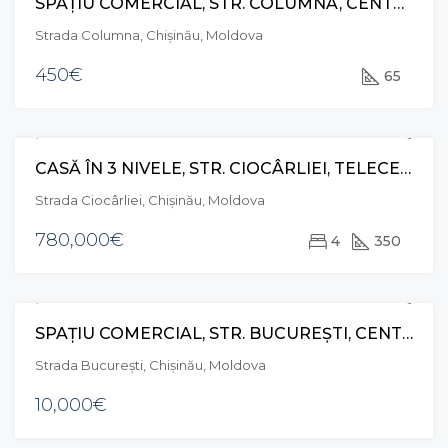
SPAȚIU COMERCIAL, STR. COLUMNA, CENTRU
CHIRIE
Strada Columna, Chișinău, Moldova
450€
65
CASĂ ÎN 3 NIVELE, STR. CIOCÂRLIEI, TELECENTRU
VÂNZARE
Strada Ciocârliei, Chișinău, Moldova
780,000€
4
350
SPAȚIU COMERCIAL, STR. BUCUREȘTI, CENTRU
CHIRIE
Strada București, Chișinău, Moldova
10,000€