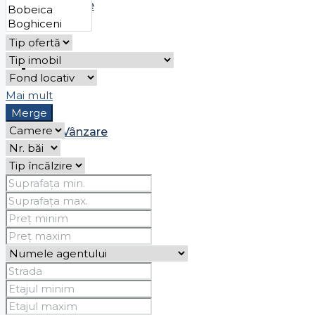
Chirie
Case
Mai mult
Merge
Vânzare
Chirie
Spații comerciale