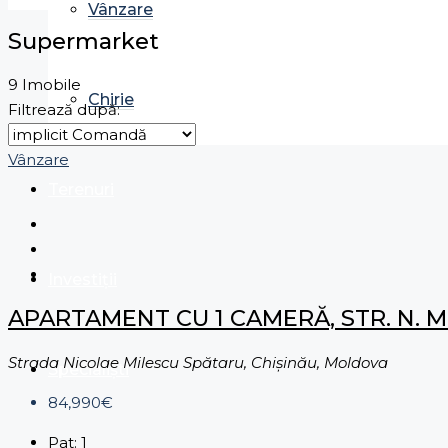
Vânzare
Supermarket
9 Imobile
Chirie
Filtrează după:
Vânzare
Terenuri
Investiții
APARTAMENT CU 1 CAMERĂ, STR. N. M
Strada Nicolae Milescu Spătaru, Chișinău, Moldova
Specialiști
84,990€
Pat:
1