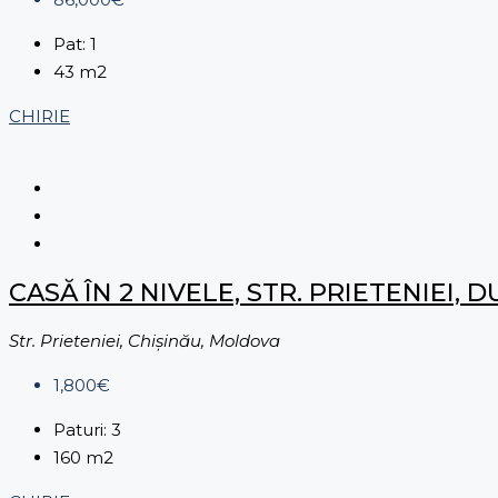
Pat:
1
43
m2
CHIRIE
CASĂ ÎN 2 NIVELE, STR. PRIETENIEI,
Str. Prieteniei, Chișinău, Moldova
1,800€
Paturi:
3
160
m2