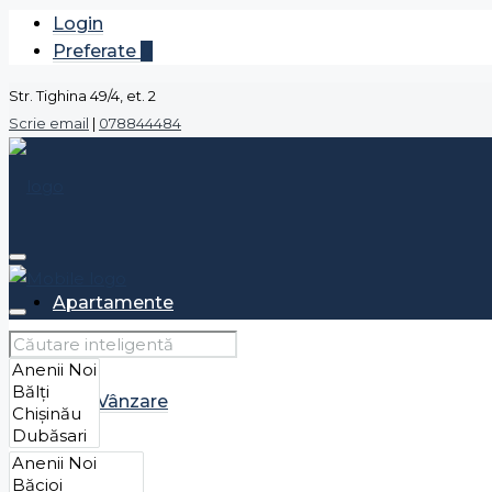
Login
Preferate
0
Str. Tighina 49/4, et. 2
Scrie email
|
078844484
Apartamente
Vânzare