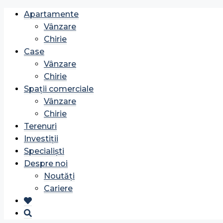
Apartamente
Vânzare
Chirie
Case
Vânzare
Chirie
Spații comerciale
Vânzare
Chirie
Terenuri
Investiții
Specialiști
Despre noi
Noutăți
Cariere