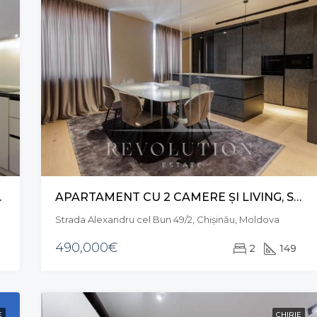
NCU, CENTRU
APARTAMENT CU 2 CAMERE ȘI LIVING, STR. ALEXANDRU CEL BUN, CENTRU
Strada Alexandru cel Bun 49/2, Chișinău, Moldova
490,000€
2
149
E
CHIRIE