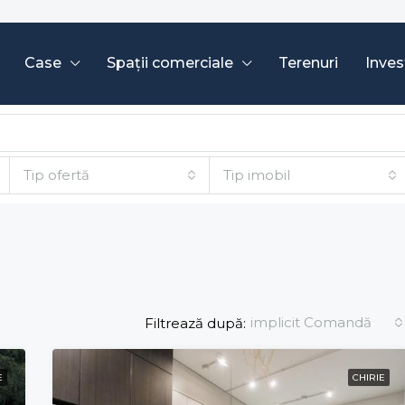
Case
Spații comerciale
Terenuri
Invest
Tip ofertă
Tip imobil
implicit Comandă
Filtrează după:
E
CHIRIE