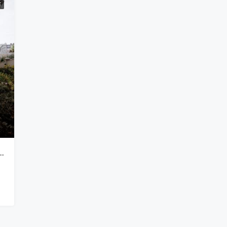
E
, STR. CIOCÂRLIEI, TELECENTRU