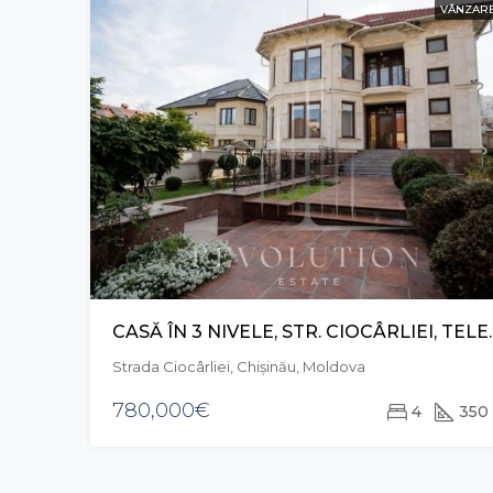
VÂNZAR
CASĂ ÎN 3 NIVELE
Strada Ciocârliei, Chișinău, Moldova
780,000€
4
350