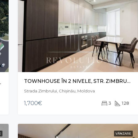
TOWNHOUSE ÎN 2 NIVELE, STR. ZIMBRULUI, RÂȘCANI
ĂTARU, CIOCANA
Strada Zimbrului, Chișinău, Moldova
1,700€
3
128
E
VÂNZARE