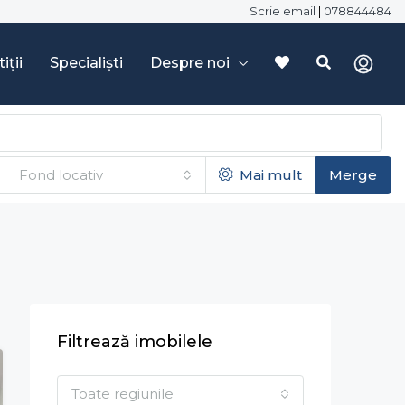
Scrie email
|
078844484
iții
Specialiști
Despre noi
Fond locativ
Mai mult
Merge
Filtrează imobilele
Toate regiunile