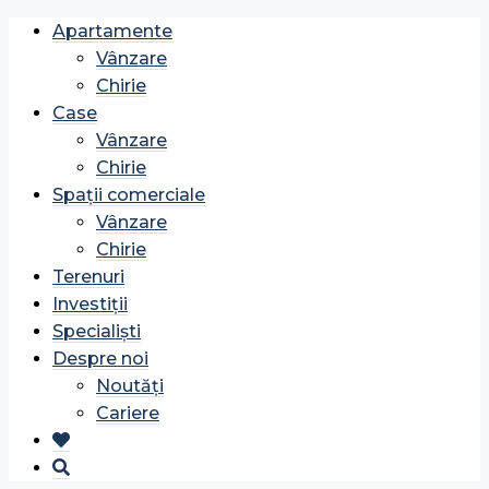
Apartamente
Vânzare
Chirie
Case
Vânzare
Chirie
Spații comerciale
Vânzare
Chirie
Terenuri
Investiții
Specialiști
Despre noi
Noutăți
Cariere