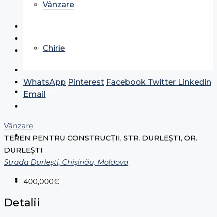
Vânzare
Chirie
WhatsApp
Pinterest
Facebook
Twitter
Linkedin
Terenuri
Email
Vânzare
Investiții
TEREN PENTRU CONSTRUCȚII, STR. DURLEȘTI, OR.
DURLEȘTI
Strada Durlești, Chișinău, Moldova
Specialiști
400,000€
Detalii