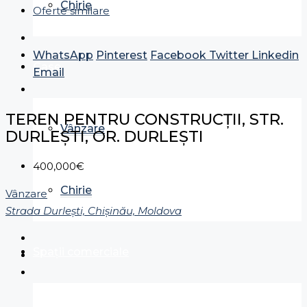
Chirie
Oferte similare
WhatsApp
Pinterest
Facebook
Twitter
Linkedin
Case
Email
TEREN PENTRU CONSTRUCȚII, STR.
Vânzare
DURLEȘTI, OR. DURLEȘTI
400,000€
Chirie
Vânzare
Strada Durlești, Chișinău, Moldova
Spații comerciale