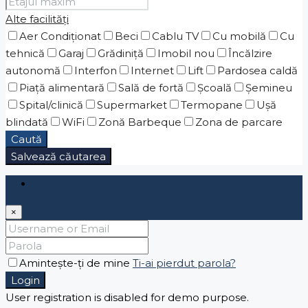
Alte facilități
Aer Condiționat
Beci
Cablu TV
Cu mobilă
Cu
tehnică
Garaj
Grădiniţă
Imobil nou
Încălzire
autonomă
Interfon
Internet
Lift
Pardosea caldă
Piaţă alimentară
Sală de fortă
Școală
Șemineu
Spital/clinică
Supermarket
Termopane
Ușă
blindată
WiFi
Zonă Barbeque
Zona de parcare
Caută
Salvează căutarea
Login
×
Amintește-ți de mine
Ti-ai pierdut parola?
Login
User registration is disabled for demo purpose.