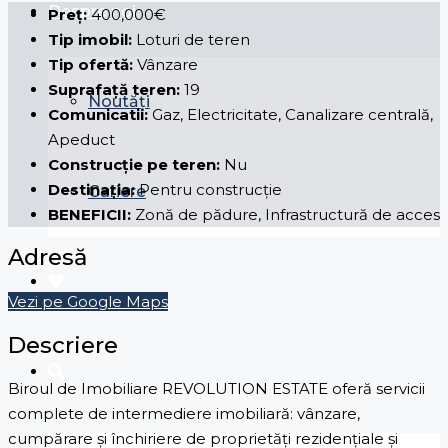
Despre noi
Preț:
400,000€
Tip imobil:
Loturi de teren
Tip ofertă:
Vânzare
Suprafață teren:
19
Noutăți
Comunicatii:
Gaz, Electricitate, Canalizare centrală,
Apeduct
Construcție pe teren:
Nu
Destinația:
Pentru construcție
Cariere
BENEFICII:
Zonă de pădure, Infrastructură de acces
Adresă
Vezi pe Google Maps
Descriere
Biroul de Imobiliare REVOLUTION ESTATE oferă servicii
complete de intermediere imobiliară: vânzare,
cumpărare și închiriere de proprietăți rezidențiale și