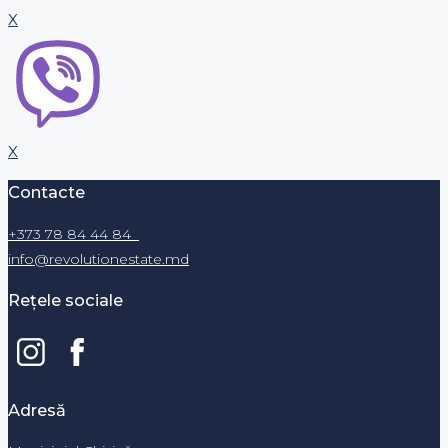
X
X
Contacte
+373 78 84 44 84
info@revolutionestate.md
Rețele sociale
Adresă