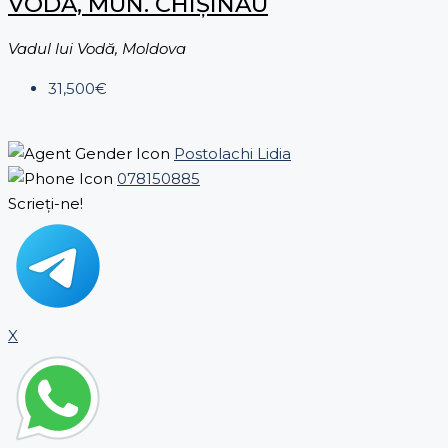
VODĂ, MUN. CHIȘINĂU
Vadul lui Vodă, Moldova
31,500€
Postolachi Lidia
078150885
Scrieți-ne!
X