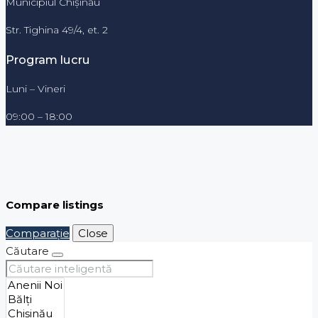
Municipiul Chișinău
Str. Tighina 49/4, et. 2
Program lucru
Luni – Vineri
09:00 – 18:00
Compare listings
Comparaţie
Close
Căutare