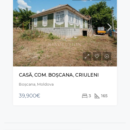
CASĂ, COM. BOȘCANA, CRIULENI
Boșcana, Moldova
39,900€
3
165