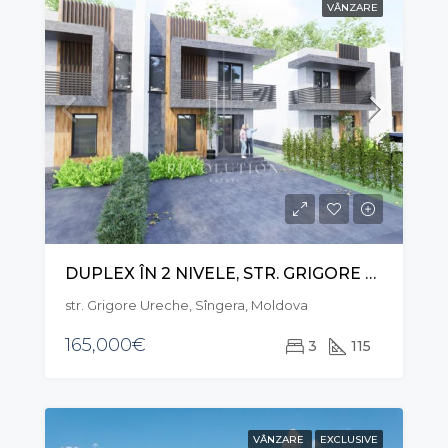
VÂNZARE
DUPLEX ÎN 2 NIVELE, STR. GRIGORE URECHE, SÎNGERA
str. Grigore Ureche, Sîngera, Moldova
165,000€
3
115
VÂNZARE
EXCLUSIVE