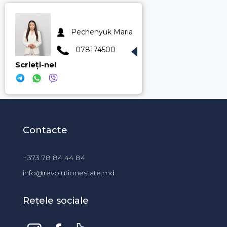
Pechenyuk Maria
078174500
Scrieți-ne!
Contacte
+373 78 84 44 84
info@revolutionestate.md
Rețele sociale