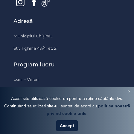
Adresă
Municipiul Chișinău
Str. Tighina 49/4, et. 2
Program lucru
Luni – Vineri
×
09:00 – 18:00
Acest site utilizează cookie-uri pentru a reține căutările dvs.
Continuând să utilizați site-ul, sunteți de acord cu
politica noastră
privind cookie-urile
.
Pechenyuk Maria 078174500
VÂNZARE
CHIRIE
Accept