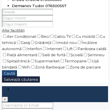
Demianov Tudor 076500557
Donskoi Sviatoslav 076500660
Ghenciu Vasile 076500778
Ghilco Alexandru 078172500
Alte facilități
Goncear Alina 076500773
Aer Condiționat
Goncear Marina 076500449
Beci
Cablu TV
Cu mobilă
Cu
tehnică
Hristev Mihail 076500774
Garaj
Grădiniţă
Imobil nou
Încălzire
autonomă
Jdanov Alexei 076500884
Interfon
Internet
Lift
Pardosea caldă
Piaţă alimentară
Lefter Nicolae 078143500
Sală de fortă
Școală
Șemineu
Spital/clinică
Lesnic Galina 076500887
Supermarket
Termopane
Ușă
blindată
Majeru Ana 078140668
WiFi
Zonă Barbeque
Zona de parcare
Caută
Mileva Aliona 076500661
Salvează căutarea
Pechenyuk Maria 078174500
Postolachi Lidia 078150885
Login
Prisnei Igor 079321004
Stratulat Ariadna 076509609
×
Tarasov Iurie 076500880