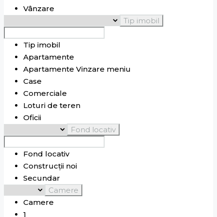
Vânzare
Criuleni
Tip imobil
Cruzești
Chișinău
Dănceni
Suburbie
Tip imobil
Dumbrava
Suburbie
Apartamente
Durlești
Chișinău
Apartamente Vinzare meniu
Elizaveta
Bălți
Case
Floreni
Comerciale
Frumușica
Loturi de teren
Ghidighici
Suburbie
Oficii
Goianul Nou
Fond locativ
Grătiești
Suburbie
Hîncești
Hîncești
Fond locativ
Ialoveni
Ialoveni
Construcții noi
Ivancea
Secundar
Lăpușna
Hîncești
Camere
Leușeni
Hîncești
Camere
Malina Mică
Chișinău
1