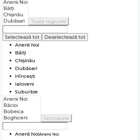
Toate regiunile
Selectează tot
Deselectează tot
Anenii Noi
Bălți
Chișinău
Dubăsari
Hîncești
Ialoveni
Suburbie
Sectoarele
Anenii Noi
Anenii Noi