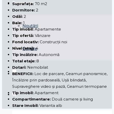
Despre noi
Suprafața:
70 m2
Dormitore:
2
Odăi:
2
Baie:
1
Noutăți
Tip imobil:
Apartamente
Tip ofertă:
Vânzare
Fond locativ:
Construcții noi
Nivel (etaj):
4
Cariere
Tip încălzire:
Autonomă
Total etaje:
8
Dotari:
Nemobilat
BENEFICII:
Loc de parcare, Geamuri panoramice,
Încălzire prin pardoseală, Ușă blindată,
Supraveghere video și pază, Geamuri termopane
Tip imobil:
Apartament
Compartimentare:
Două camere și living
Stare Imobil:
Varianta alb