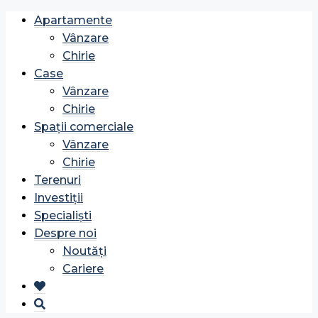
Apartamente
Vânzare
Chirie
Case
Vânzare
Chirie
Spații comerciale
Vânzare
Chirie
Terenuri
Investiții
Specialiști
Despre noi
Noutăți
Cariere