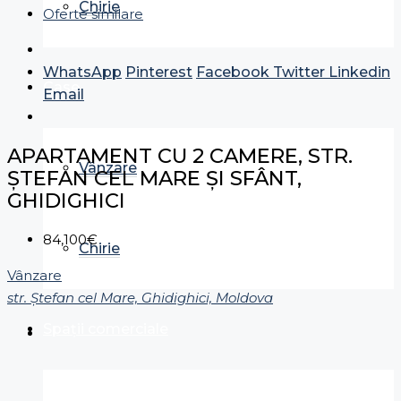
Chirie
Oferte similare
WhatsApp
Pinterest
Facebook
Twitter
Linkedin
Case
Email
APARTAMENT CU 2 CAMERE, STR.
Vânzare
ȘTEFAN CEL MARE ȘI SFÂNT,
GHIDIGHICI
84,100€
Chirie
Vânzare
str. Ștefan cel Mare, Ghidighici, Moldova
Spații comerciale