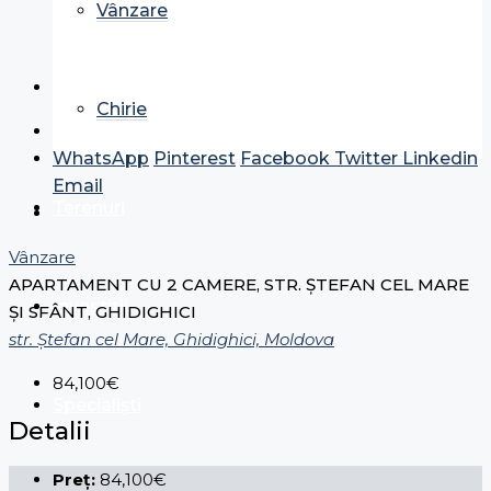
Vânzare
Chirie
WhatsApp
Pinterest
Facebook
Twitter
Linkedin
Email
Terenuri
Vânzare
APARTAMENT CU 2 CAMERE, STR. ȘTEFAN CEL MARE
Investiții
ȘI SFÂNT, GHIDIGHICI
str. Ștefan cel Mare, Ghidighici, Moldova
84,100€
Specialiști
Detalii
Preț:
84,100€