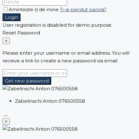
Terentii Iana 078160772
Tulbu Andrei 076500665
Amintește-ți de mine
Ti-ai pierdut parola?
Zabelinschi Anton 076500558
Login
Zavalișco Anastasia 076500667
User registration is disabled for demo purpose.
Zorin Olga 076500889
Reset Password
×
Please enter your username or email address. You will
receive a link to create a new password via email.
Get new password
Zabelinschi Anton 076500558
×