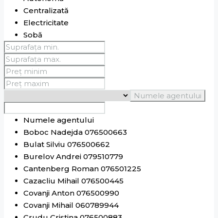
Centralizată
Electricitate
Sobă
Numele agentului
Numele agentului
Boboc Nadejda 076500663
Bulat Silviu 076500662
Burelov Andrei 079510779
Cantenberg Roman 076501225
Cazacliu Mihail 076500445
Covanji Anton 076500990
Covanji Mihail 060789944
Crudu Cristina 076500883