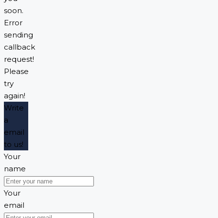
soon.
Error
sending
callback
request!
Please
try
again!
Write
a
email
to us!
Your
name
Your
email