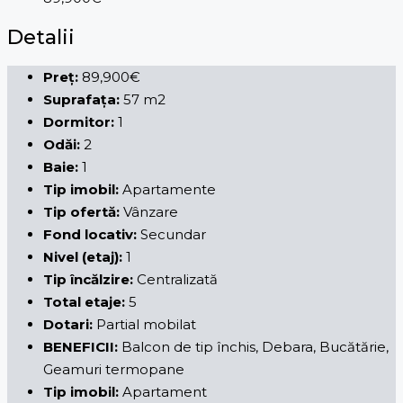
Detalii
Preț:
89,900€
Suprafața:
57 m2
Dormitor:
1
Odăi:
2
Baie:
1
Tip imobil:
Apartamente
Tip ofertă:
Vânzare
Fond locativ:
Secundar
Nivel (etaj):
1
Tip încălzire:
Centralizată
Total etaje:
5
Dotari:
Partial mobilat
BENEFICII:
Balcon de tip închis, Debara, Bucătărie,
Geamuri termopane
Tip imobil:
Apartament