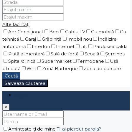
Alte facilități
Aer Condiționat
Beci
Cablu TV
Cu mobilă
Cu
tehnică
Garaj
Grădiniţă
Imobil nou
Încălzire
autonomă
Interfon
Internet
Lift
Pardosea caldă
Piaţă alimentară
Sală de fortă
Școală
Șemineu
Spital/clinică
Supermarket
Termopane
Ușă
blindată
WiFi
Zonă Barbeque
Zona de parcare
Caută
Salvează căutarea
Login
×
Amintește-ți de mine
Ti-ai pierdut parola?