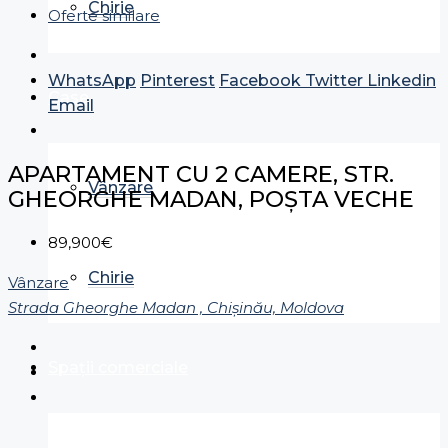
Chirie
Oferte similare
WhatsApp
Pinterest
Facebook
Twitter
Linkedin
Case
Email
APARTAMENT CU 2 CAMERE, STR.
Vânzare
GHEORGHE MADAN, POȘTA VECHE
89,900€
Chirie
Vânzare
Strada Gheorghe Madan , Chișinău, Moldova
Spații comerciale