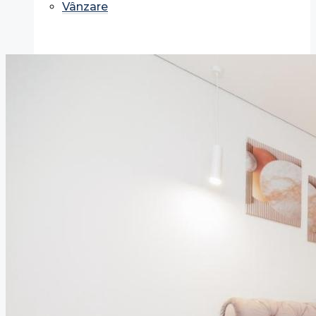
Vânzare
Chirie
Terenuri
Investiții
Specialiști