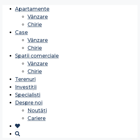
Apartamente
Vânzare
Chirie
Case
Vânzare
Chirie
Spații comerciale
Vânzare
Chirie
Terenuri
Investiții
Specialiști
Despre noi
Noutăți
Cariere