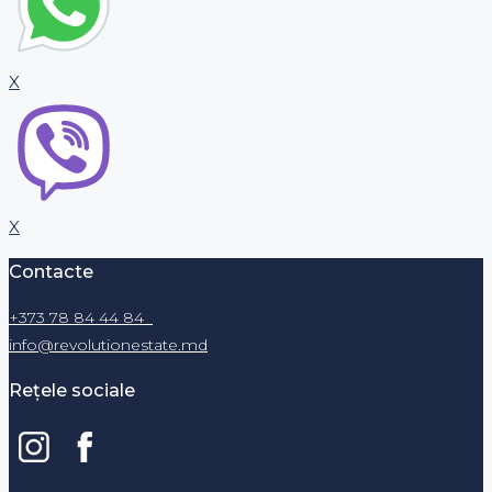
X
X
Contacte
+373 78 84 44 84
info@revolutionestate.md
Rețele sociale