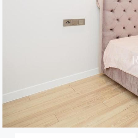
Despre noi
Noutăți
Cariere