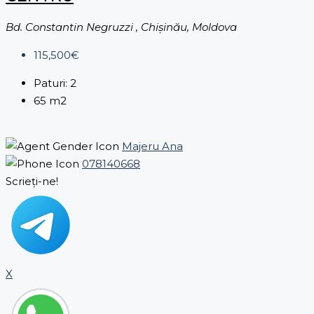
Bd. Constantin Negruzzi , Chișinău, Moldova
115,500€
Paturi:
2
65
m2
Majeru Ana
078140668
Scrieți-ne!
X