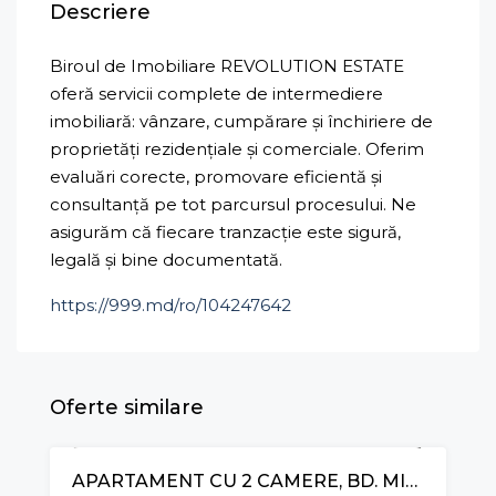
Descriere
Biroul de Imobiliare REVOLUTION ESTATE
oferă servicii complete de intermediere
imobiliară: vânzare, cumpărare și închiriere de
proprietăți rezidențiale și comerciale. Oferim
evaluări corecte, promovare eficientă și
consultanță pe tot parcursul procesului. Ne
asigurăm că fiecare tranzacție este sigură,
legală și bine documentată.
https://999.md/ro/104247642
Oferte similare
APARTAMENT CU 2 CAMERE, BD. MIRCEA CEL BĂTRÂN, CIOCANA
VÂNZARE