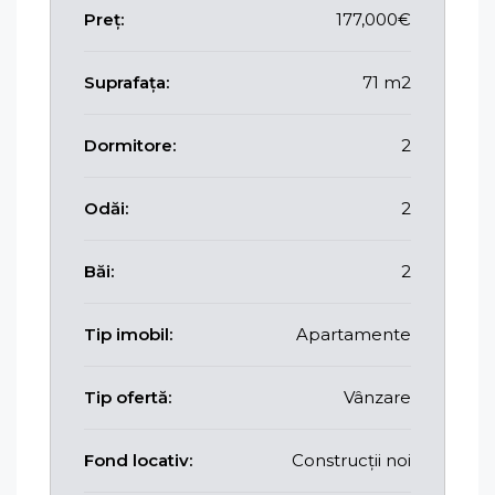
Preț:
177,000€
Suprafața:
71 m2
Dormitore:
2
Odăi:
2
Băi:
2
Tip imobil:
Apartamente
Tip ofertă:
Vânzare
Fond locativ:
Construcții noi