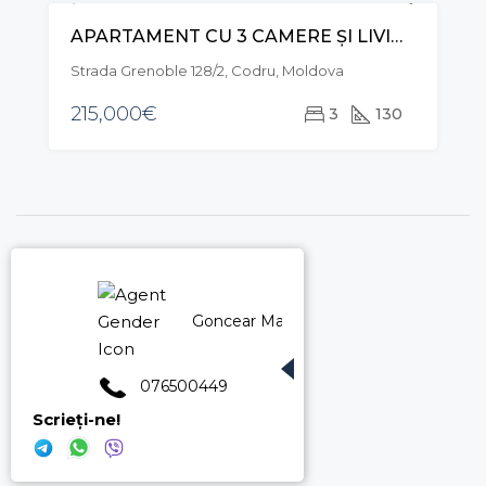
APARTAMENT CU 3 CAMERE ȘI LIVING, STR. GRENOBLE, BOTANICA
VÂNZARE
EXCLUSIVE
Strada Grenoble 128/2, Codru, Moldova
215,000€
3
130
Goncear Marina
076500449
Scrieți-ne!