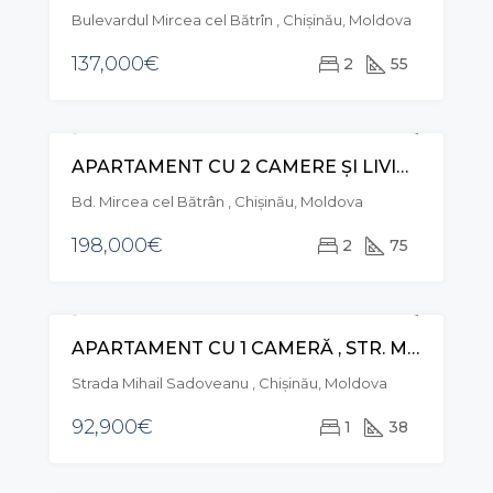
Bulevardul Mircea cel Bătrîn , Chișinău, Moldova
137,000€
2
55
APARTAMENT CU 2 CAMERE ȘI LIVING, STR. MIRCEA CEL BĂTRÂN, CIOCANA
VÂNZARE
Bd. Mircea cel Bătrân , Chișinău, Moldova
198,000€
2
75
APARTAMENT CU 1 CAMERĂ , STR. MIHAIL SADOVEANU, CIOCANA
VÂNZARE
Strada Mihail Sadoveanu , Chișinău, Moldova
92,900€
1
38