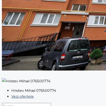
Hristev Mihail 076500774
Vezi ofertele