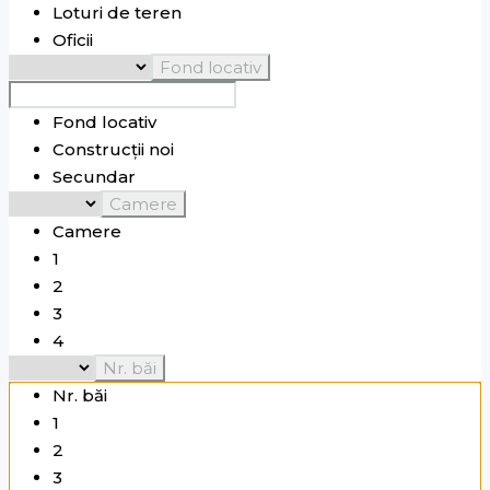
Loturi de teren
Ghidighici
Suburbie
Oficii
Goianul Nou
Fond locativ
Grătiești
Suburbie
Hîncești
Hîncești
Fond locativ
Ialoveni
Ialoveni
Construcții noi
Ivancea
Secundar
Lăpușna
Hîncești
Camere
Leușeni
Hîncești
Camere
Malina Mică
Chișinău
1
Maximovca
2
Molovata Nouă
3
Onești
Hîncești
4
Poșta veche
Chișinău
5
Nr. băi
Râșcani
Chișinău
6
Nr. băi
Sângera
Suburbie
7
1
Sculeanca
Chișinău
8
2
Stăuceni
9
3
Suburbie