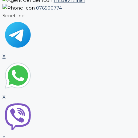
Hristev Mihail
076500774
Scrieți-ne!
X
X
X