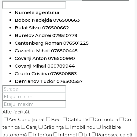
Numele agentului
Boboc Nadejda 076500663
Bulat Silviu 076500662
Burelov Andrei 079510779
Cantenberg Roman 076501225
Cazacliu Mihail 076500445
Covanji Anton 076500990
Covanji Mihail 060789944
Crudu Cristina 076500883
Demianov Tudor 076500557
Donskoi Sviatoslav 076500660
Ghenciu Vasile 076500778
Ghilco Alexandru 078172500
Alte facilități
Goncear Alina 076500773
Aer Condiționat
Goncear Marina 076500449
Beci
Cablu TV
Cu mobilă
Cu
tehnică
Hristev Mihail 076500774
Garaj
Grădiniţă
Imobil nou
Încălzire
autonomă
Jdanov Alexei 076500884
Interfon
Internet
Lift
Pardosea caldă