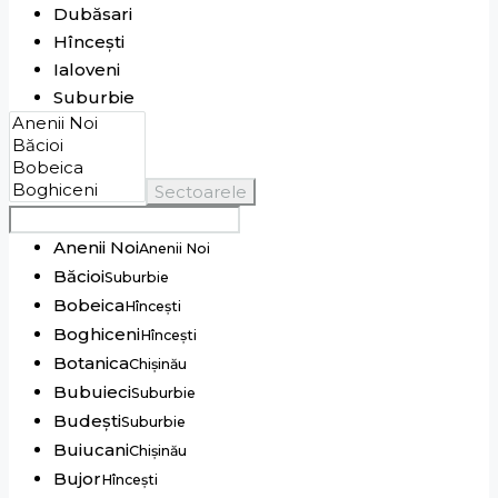
Dubăsari
Hîncești
Ialoveni
Suburbie
Sectoarele
Anenii Noi
Anenii Noi
Băcioi
Suburbie
Bobeica
Hîncești
Boghiceni
Hîncești
Botanica
Chișinău
Bubuieci
Suburbie
Budești
Suburbie
Buiucani
Chișinău
Bujor
Hîncești