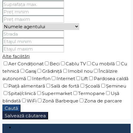
Alte facilități
Aer Condiționat
Beci
Cablu TV
Cu mobilă
Cu
tehnică
Garaj
Grădiniţă
Imobil nou
Încălzire
autonomă
Interfon
Internet
Lift
Pardosea caldă
Piaţă alimentară
Sală de fortă
Școală
Șemineu
Spital/clinică
Supermarket
Termopane
Ușă
blindată
WiFi
Zonă Barbeque
Zona de parcare
Caută
Salvează căutarea
Login