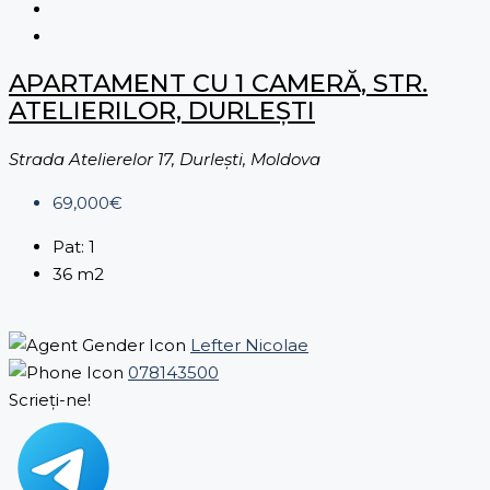
APARTAMENT CU 1 CAMERĂ, STR.
ATELIERILOR, DURLEȘTI
Strada Atelierelor 17, Durleşti, Moldova
69,000€
Pat:
1
36
m2
Lefter Nicolae
078143500
Scrieți-ne!