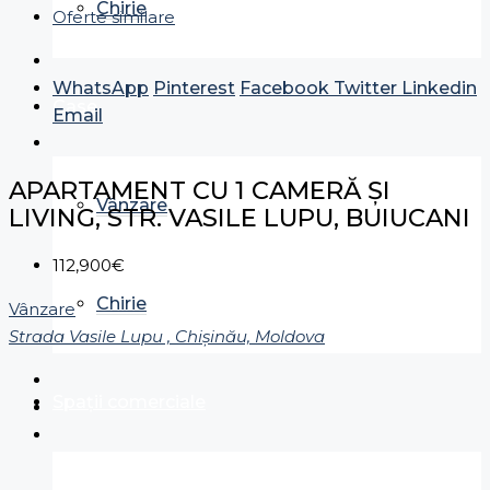
Chirie
Oferte similare
WhatsApp
Pinterest
Facebook
Twitter
Linkedin
Case
Email
APARTAMENT CU 1 CAMERĂ ȘI
Vânzare
LIVING, STR. VASILE LUPU, BUIUCANI
112,900€
Chirie
Vânzare
Strada Vasile Lupu , Chișinău, Moldova
Spații comerciale