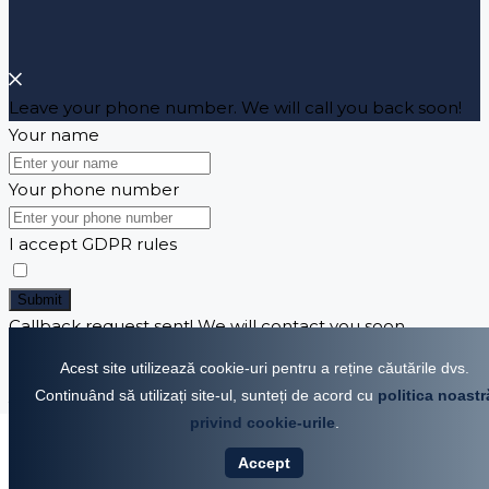
Leave your phone number. We will call you back soon!
Your name
Your phone number
I accept GDPR rules
Submit
Callback request sent! We will contact you soon.
Error sending callback request! Please try again!
Acest site utilizează cookie-uri pentru a reține căutările dvs.
Write a email to us!
Continuând să utilizați site-ul, sunteți de acord cu
politica noastr
Your name
privind cookie-urile
.
VÂNZARE
CHIRIE
Your email
Accept