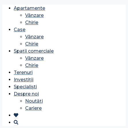
Apartamente
Vânzare
Chirie
Case
Vânzare
Chirie
Spații comerciale
Vânzare
Chirie
Terenuri
Investiții
Specialiști
Despre noi
Noutăți
Cariere