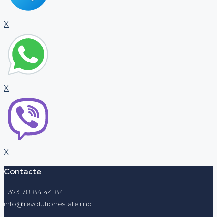
X
X
X
Contacte
+373 78 84 44 84
info@revolutionestate.md