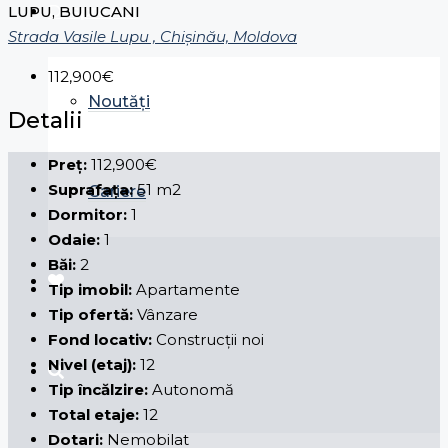
Despre noi
LUPU, BUIUCANI
Strada Vasile Lupu , Chișinău, Moldova
112,900€
Noutăți
Detalii
Preț:
112,900€
Suprafața:
51 m2
Cariere
Dormitor:
1
Odaie:
1
Băi:
2
Tip imobil:
Apartamente
Tip ofertă:
Vânzare
Fond locativ:
Construcții noi
Nivel (etaj):
12
Tip încălzire:
Autonomă
Total etaje:
12
Dotari:
Nemobilat