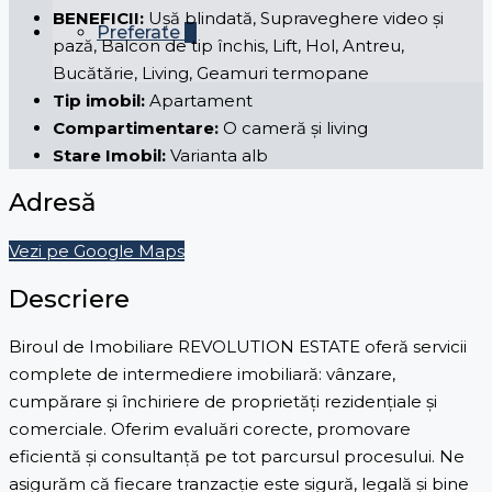
BENEFICII:
Ușă blindată, Supraveghere video și
Preferate
0
pază, Balcon de tip închis, Lift, Hol, Antreu,
Bucătărie, Living, Geamuri termopane
Tip imobil:
Apartament
Compartimentare:
O cameră și living
Stare Imobil:
Varianta alb
Adresă
Vezi pe Google Maps
Descriere
Biroul de Imobiliare REVOLUTION ESTATE oferă servicii
complete de intermediere imobiliară: vânzare,
cumpărare și închiriere de proprietăți rezidențiale și
comerciale. Oferim evaluări corecte, promovare
eficientă și consultanță pe tot parcursul procesului. Ne
asigurăm că fiecare tranzacție este sigură, legală și bine