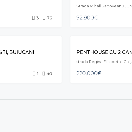
Strada Mihail Sadoveanu , Ch
92,900€
3
76
TI, BUIUCANI
strada Regina Elisabeta , Chi
220,000€
1
40