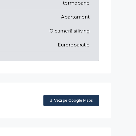
termopane
Apartament
O cameră și living
Euroreparatie
Vezi pe Google Maps