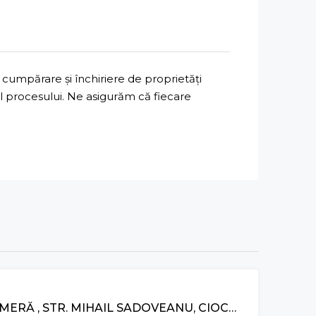
cumpărare și închiriere de proprietăți
ul procesului. Ne asigurăm că fiecare
VÂNZARE
APARTAMENT CU 1 CAMERĂ , STR. MIHAIL SADOVEANU, CIOCANA