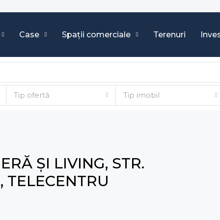
Case
Spații comerciale
Terenuri
Inves
Tip ofertă
Tip imobil
Ă ȘI LIVING, STR.
, TELECENTRU