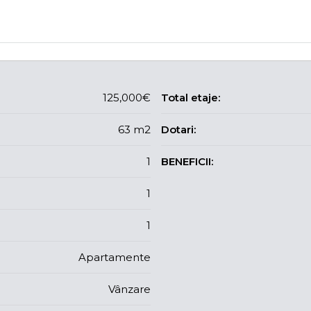
125,000€
Total etaje:
63 m2
Dotari:
1
BENEFICII:
1
1
Apartamente
Vânzare