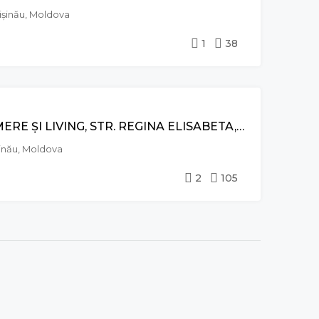
ișinău, Moldova
1
38
VÂNZARE
PENTHOUSE CU 2 CAMERE ȘI LIVING, STR. REGINA ELISABETA, DURLEȘTI
șinău, Moldova
2
105