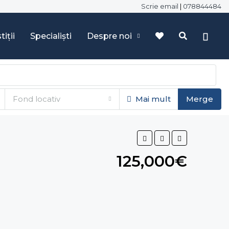
Scrie email
|
078844484
tiții
Specialiști
Despre noi
Fond locativ
Mai mult
Merge
125,000€