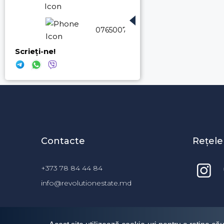
076500774
Scrieți-ne!
Contacte
Rețele
+373 78 84 44 84
info@revolutionestate.md