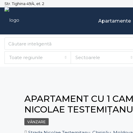
Str. Tighina 49/4, et. 2
Apartamente
Toate regiunile
Sectoarele
APARTAMENT CU 1 CAMER
NICOLAE TESTEMIȚANU
VÂNZARE
Strada Nicolae Testemițanu, Chișinău, Moldova