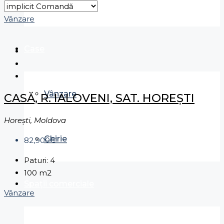
Chirie
Vânzare
Case
Vânzare
CASĂ, R. IALOVENI, SAT. HOREȘTI
Horeşti, Moldova
Chirie
82,900€
Paturi:
4
100
m2
Spații comerciale
Vânzare