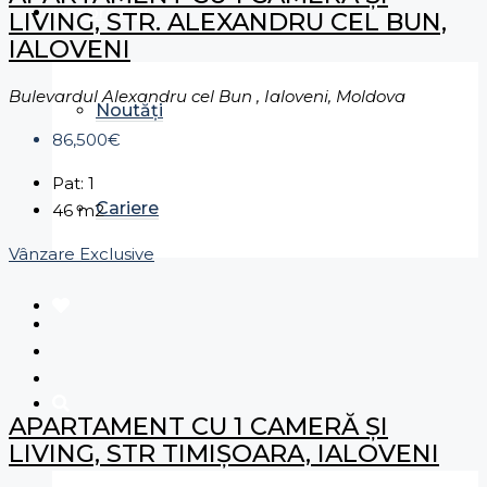
Despre noi
LIVING, STR. ALEXANDRU CEL BUN,
IALOVENI
Bulevardul Alexandru cel Bun , Ialoveni, Moldova
Noutăți
86,500€
Pat:
1
Cariere
46
m2
Vânzare
Exclusive
APARTAMENT CU 1 CAMERĂ ȘI
LIVING, STR TIMIȘOARA, IALOVENI