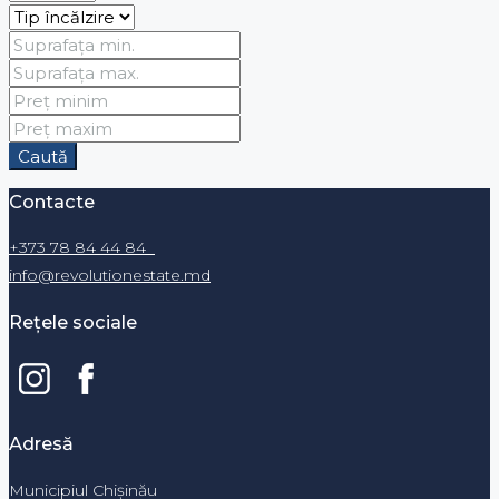
Caută
Contacte
+373 78 84 44 84
info@revolutionestate.md
Rețele sociale
Adresă
Municipiul Chișinău