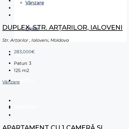
Vânzare
DUPLEX, STR. ARȚARILOR, IALOVENI
Chirie
Str. Arțarilor , Ialoveni, Moldova
283,000€
Terenuri
Paturi:
3
125
m2
Investiții
Vânzare
Specialiști
APARTAMENT CU 1 CAMERĂ ȘI