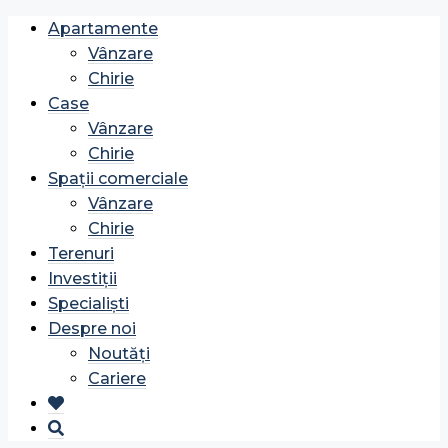
Apartamente
Vânzare
Chirie
Case
Vânzare
Chirie
Spații comerciale
Vânzare
Chirie
Terenuri
Investiții
Specialiști
Despre noi
Noutăți
Cariere