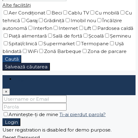
Alte facilități
Aer Condiționat
Beci
Cablu TV
Cu mobilă
Cu
tehnică
Garaj
Grădiniţă
Imobil nou
Încălzire
autonomă
Interfon
Internet
Lift
Pardosea caldă
Piaţă alimentară
Sală de fortă
Școală
Șemineu
Spital/clinică
Supermarket
Termopane
Ușă
blindată
WiFi
Zonă Barbeque
Zona de parcare
Caută
Salvează căutarea
Login
×
Amintește-ți de mine
Ti-ai pierdut parola?
Login
User registration is disabled for demo purpose.
Reset Password