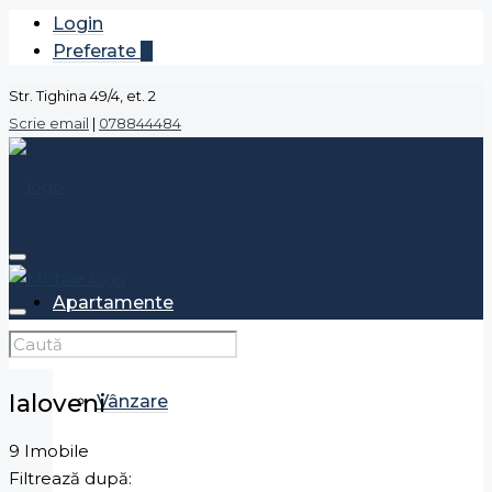
Login
Preferate
0
Str. Tighina 49/4, et. 2
Scrie email
|
078844484
Apartamente
Ialoveni
Vânzare
9 Imobile
Filtrează după: