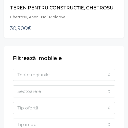
TEREN PENTRU CONSTRUCȚIE, CHETROSU, ANENII NOI
VÂNZARE
Chetrosu, Anenii Noi, Moldova
30,900€
Filtrează imobilele
Toate regiunile
Sectoarele
Tip ofertă
Tip imobil