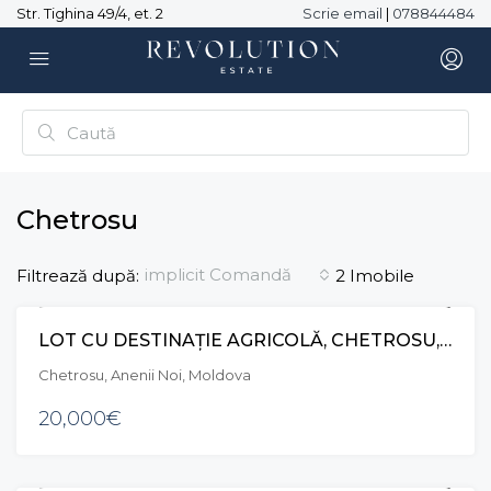
Str. Tighina 49/4, et. 2
Scrie email
|
078844484
Chetrosu
implicit Comandă
Filtrează după:
2 Imobile
LOT CU DESTINAȚIE AGRICOLĂ, CHETROSU, ANENII NOI
VÂNZARE
Chetrosu, Anenii Noi, Moldova
20,000€