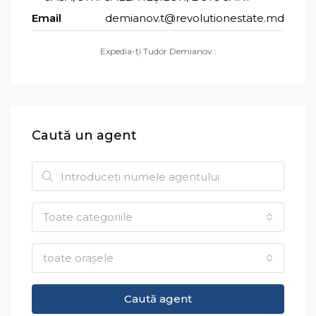
Email
demianov.t@revolutionestate.md
Expedia-ți Tudor Demianov :
Caută un agent
Toate categoriile
toate orașele
Caută agent