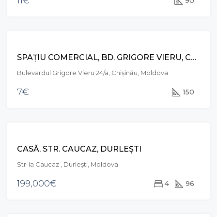
11€
90
CHIRIE
SPAȚIU COMERCIAL, BD. GRIGORE VIERU, CENTRU
Bulevardul Grigore Vieru 24/a, Chișinău, Moldova
7€
150
VÂNZARE
CASĂ, STR. CAUCAZ, DURLEȘTI
Str-la Caucaz , Durleşti, Moldova
199,000€
4
96