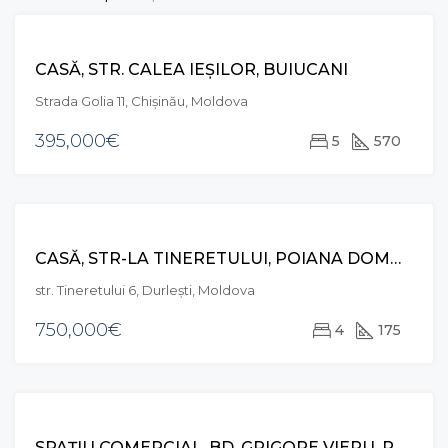
RECOMANDAT
VÂNZARE
CASĂ, STR. CALEA IEȘILOR, BUIUCANI
EXCLUSIVE
Strada Golia 11, Chișinău, Moldova
395,000€
5
570
RECOMANDAT
VÂNZARE
CASĂ, STR-LA TINERETULUI, POIANA DOMNEASCĂ
EXCLUSIVE
str. Tineretului 6, Durleşti, Moldova
750,000€
4
175
CHIRIE
SPAȚIU COMERCIAL, BD. GRIGORE VIERU, RÂȘCANI