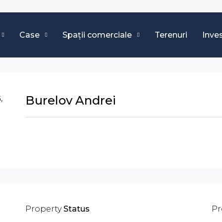
Case
Spații comerciale
Terenuri
Inves
Burelov Andrei
Trimite e-mail
Property
Status
Pr