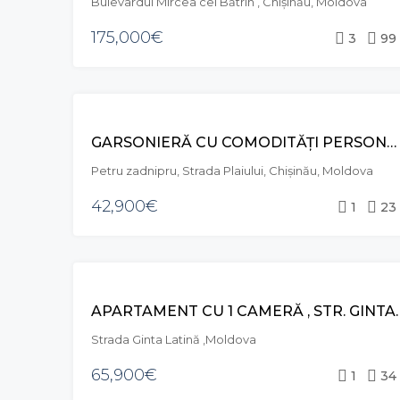
Bulevardul Mircea cel Bătrîn , Chișinău, Moldova
175,000€
3
99
VÂNZARE
GARSONIERĂ CU COMODITĂȚI PERSONALE, STR. PETRU ZADNIPRU, CIOCANA
Petru zadnipru, Strada Plaiului, Chișinău, Moldova
42,900€
1
23
VÂNZARE
APARTAMENT CU 1 CAMERĂ 
Strada Ginta Latină ,Moldova
65,900€
1
34