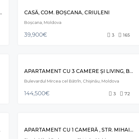
VÂNZARE
 NICOLAE MILESCU SPĂTARUL, CIOCANA
CASĂ, COM. BOȘCANA, CRIULENI
EXCLUSIVE
Boșcana, Moldova
39,900€
3
165
VÂNZARE
APARTAMENT CU 3 CAMERE ȘI LIVING, BD. MIRCEA CEL BĂTRÂN, CIOCANA
Bulevardul Mircea cel Bătrîn, Chișinău, Moldova
144,500€
3
72
VÂNZARE
OCANA
APARTAMENT CU 1 CAMERĂ , STR. MIHAIL SADOVEANU, CIOCANA