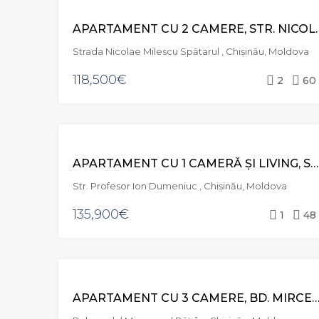
VÂNZARE
APARTAMENT CU 2 CAMERE, STR.
Strada Nicolae Milescu Spătarul , Chișinău, Moldova
118,500€
2
60
VÂNZARE
APARTAMENT CU 1 CAMERĂ ȘI LIVING, STR. PROFESOR ION DUMENIUC, CIOCANA
Str. Profesor Ion Dumeniuc , Chișinău, Moldova
135,900€
1
48
VÂNZARE
APARTAMENT CU 3 CAMERE, BD. MIRCEA CEL BĂTRÂN, CI
EXCLUSIVE