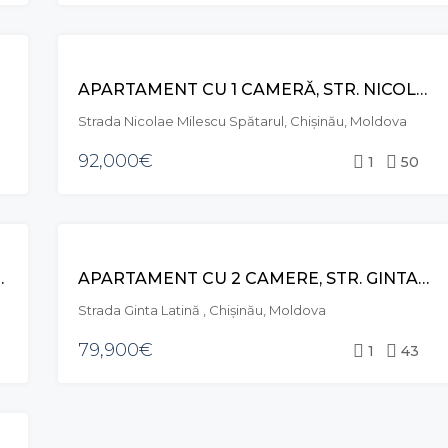
VÂNZARE
APARTAMENT CU 1 CAMERĂ, STR. NICOLAE MILESCU SPĂTARUL, CIOCANA
Strada Nicolae Milescu Spătarul, Chișinău, Moldova
92,000€
1
50
VÂNZARE
RCEA CEL BĂTRÂN, CIOCANA
APARTAMENT CU 2 CAMERE, STR. GINTA LATINĂ, CIOCANA
Strada Ginta Latină , Chișinău, Moldova
79,900€
1
43