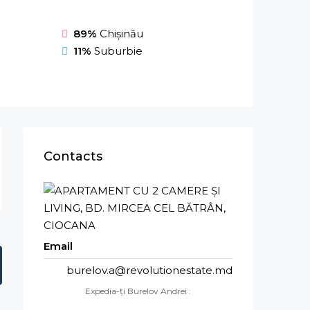
89%
Chișinău
11%
Suburbie
Contacts
Email
burelov.a@revolutionestate.md
Expedia-ți Burelov Andrei :