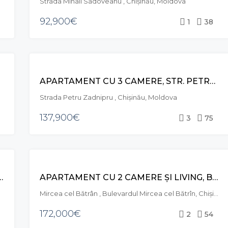
Strada Mihail Sadoveanu , Chișinău, Moldova
92,900€
1
38
VÂNZARE
APARTAMENT CU 3 CAMERE, STR. PETRU ZADNIPRU, CIOCANA
Strada Petru Zadnipru , Chișinău, Moldova
137,900€
3
75
VÂNZARE
, STR. GINTA LATINĂ, CIOCANA
APARTAMENT CU 2 CAMERE ȘI LIVING, BD. MIRCEA CEL BĂTRÂN, CIOCANA
Mircea cel Bătrân , Bulevardul Mircea cel Bătrîn, Chișinău, Moldova
172,000€
2
54