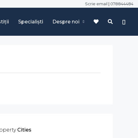
Scrie email
|
078844484
tiții
Specialiști
Despre noi
operty
Cities