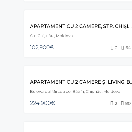
VÂNZARE
APARTAMENT CU 2 CAMERE, STR. CHIŞINĂU, CRICOVA
Str. Chișinău , Moldova
102,900€
2
64
VÂNZARE
APARTAMENT CU 2 CAMERE ȘI LIVING, BD. MI
Bulevardul Mircea cel Bătrîn, Chișinău, Moldova
224,900€
2
80
VÂNZARE