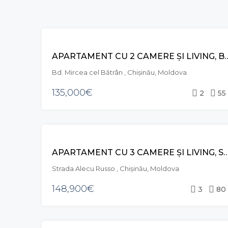
VÂNZARE
APARTAMENT CU 2 CAMERE ȘI LIVING, BD. MI
Bd. Mircea cel Bătrân , Chișinău, Moldova
135,000€
2
55
VÂNZARE
APARTAMENT CU 3 CAMERE ȘI LIVING, STR. ALECU RUS
Strada Alecu Russo , Chișinău, Moldova
148,900€
3
80