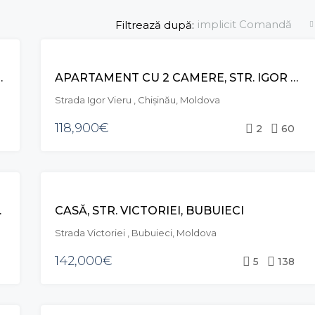
implicit Comandă
Filtrează după:
VÂNZARE
RCEA CEL BĂTRÂN, CIOCANA
APARTAMENT CU 2 CAMERE, STR. IGOR VIERU, CIOCANA
Strada Igor Vieru , Chișinău, Moldova
118,900€
2
60
VÂNZARE
SO, CIOCANA
CASĂ, STR. VICTORIEI, BUBUIECI
EXCLUSIVE
Strada Victoriei , Bubuieci, Moldova
142,000€
5
138