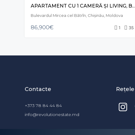
APARTAMENT CU 1 CAMERĂ ȘI LIVING, BD. MIRCEA CEL BĂTRÂN, C
Bulevardul Mircea cel Bătrîn, Chișinău, Moldova
86,900€
1
35
Contacte
Rețele
+373 78 84 44 84
info@revolutionestate.md