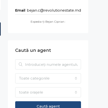
Email
bejan.c@revolutionestate.md
Expedia-ți Bejan Ciprian :
Caută un agent
Toate categoriile
toate orașele
Caută agent