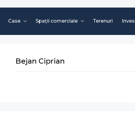
Case
Spații comerciale
Terenuri
Invest
Bejan Ciprian
Trimite e-mail