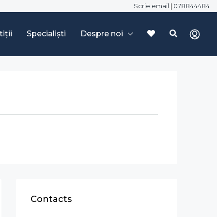
Scrie email
|
078844484
iții
Specialiști
Despre noi
Contacts