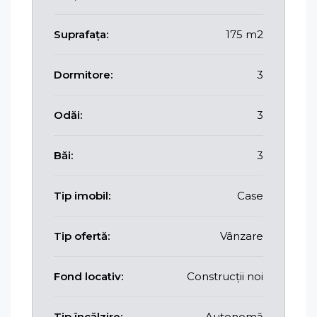
Suprafața:
175 m2
Dormitore:
3
Odăi:
3
Băi:
3
Tip imobil:
Case
Tip ofertă:
Vânzare
Fond locativ:
Construcții noi
Tip încălzire:
Autonomă