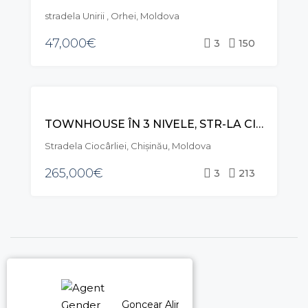
stradela Unirii , Orhei, Moldova
47,000€
3
150
VÂNZARE
TOWNHOUSE ÎN 3 NIVELE, STR-LA CIOCÂRLIEI, TELECENTRU
Stradela Ciocârliei, Chișinău, Moldova
265,000€
3
213
Goncear Alina