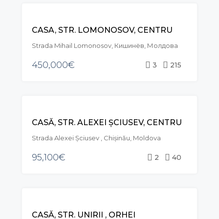
VÂNZARE
CASA, STR. LOMONOSOV, CENTRU
Strada Mihail Lomonosov, Кишинёв, Молдова
450,000€
3
215
VÂNZARE
CASĂ, STR. ALEXEI ȘCIUSEV, CENTRU
Strada Alexei Şciusev , Chișinău, Moldova
95,100€
2
40
RECOMANDAT
VÂNZARE
CASĂ, STR. UNIRII , ORHEI
EXCLUSIVE