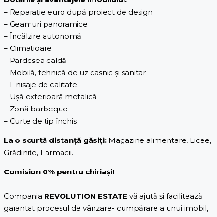
– Reparație euro după proiect de design
– Geamuri panoramice
– Încălzire autonomă
– Climatioare
– Pardosea caldă
– Mobilă, tehnică de uz casnic și sanitar
– Finisaje de calitate
– Ușă exterioară metalică
– Zonă barbeque
– Curte de tip închis
La o scurtă distanță găsiți:
Magazine alimentare, Licee,
Grădinițe, Farmacii.
Comision 0% pentru chiriași!
Compania
REVOLUTION ESTATE
vă ajută și facilitează
garantat procesul de vânzare- cumpărare a unui imobil,