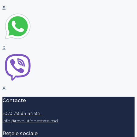
X
X
X
Contacte
+373 78 84 44 84
info@revolutionestate.md
Rețele sociale