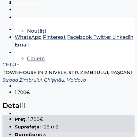
Despre noi
Noutăți
WhatsApp
Pinterest
Facebook
Twitter
Linkedin
Email
Cariere
CHIRIE
TOWNHOUSE ÎN 2 NIVELE, STR. ZIMBRULUI, RÂȘCANI
Strada Zimbrului, Chișinău, Moldova
1,700€
Detalii
Preț:
1,700€
Suprafața:
128 m2
Dormitore:
3