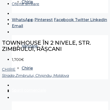
Chirie
Oferte similare
WhatsApp
Pinterest
Facebook
Twitter
Linkedin
Case
Email
TOWNHOUSE ÎN 2 NIVELE, STR.
Vânzare
ZIMBRULUI, RÂȘCANI
1,700€
Chirie
CHIRIE
Strada Zimbrului, Chișinău, Moldova
Spații comerciale