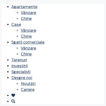
Apartamente
Vânzare
Chirie
Case
Vânzare
Chirie
Spații comerciale
Vânzare
Chirie
Terenuri
Investiții
Specialiști
Despre noi
Noutăți
Cariere