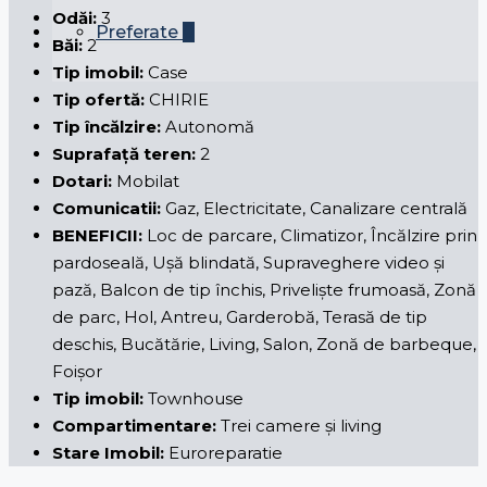
Odăi:
3
Preferate
0
Băi:
2
Tip imobil:
Case
Tip ofertă:
CHIRIE
Tip încălzire:
Autonomă
Suprafață teren:
2
Dotari:
Mobilat
Comunicatii:
Gaz, Electricitate, Canalizare centrală
BENEFICII:
Loc de parcare, Climatizor, Încălzire prin
pardoseală, Ușă blindată, Supraveghere video și
pază, Balcon de tip închis, Priveliște frumoasă, Zonă
de parc, Hol, Antreu, Garderobă, Terasă de tip
deschis, Bucătărie, Living, Salon, Zonă de barbeque,
Foișor
Tip imobil:
Townhouse
Compartimentare:
Trei camere și living
Stare Imobil:
Euroreparatie