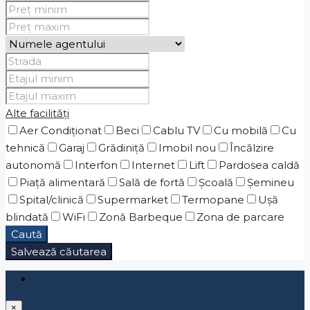
Alte facilități
Aer Condiționat
Beci
Cablu TV
Cu mobilă
Cu
tehnică
Garaj
Grădiniţă
Imobil nou
Încălzire
autonomă
Interfon
Internet
Lift
Pardosea caldă
Piaţă alimentară
Sală de fortă
Școală
Șemineu
Spital/clinică
Supermarket
Termopane
Ușă
blindată
WiFi
Zonă Barbeque
Zona de parcare
Caută
Salvează căutarea
Login
×