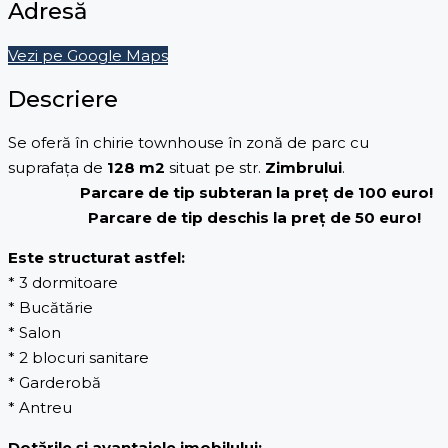
Adresă
Vezi pe Google Maps
Descriere
Se oferă în chirie townhouse în zonă de parc cu
suprafața de
128 m2
situat pe str.
Zimbrului
.
Parcare de tip subteran la preț de 100 euro!
Parcare de tip deschis la preț de 50 euro!
Este structurat astfel:
* 3 dormitoare
* Bucătărie
* Salon
* 2 blocuri sanitare
* Garderobă
* Antreu
Dotările și avantajele imobilului: