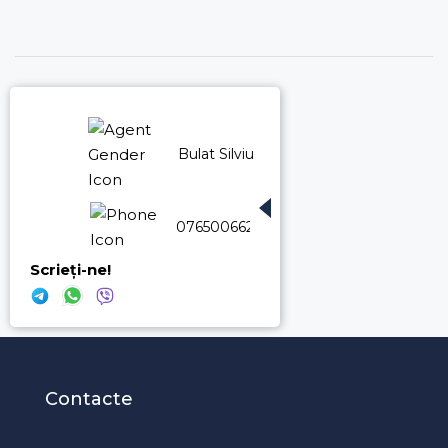
Bulat Silviu
076500662
Scrieți-ne!
Contacte