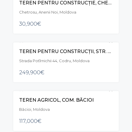
TEREN PENTRU CONSTRUCȚIE, CHETROSU, ANENII NOI
VÂNZARE
Chetrosu, Anenii Noi, Moldova
30,900€
TEREN PENTRU CONSTRUCȚII, STR. POTÂRNICHII, CODRU
VÂNZARE
EXCLUSIVE
Strada Potîrnichii 44, Codru, Moldova
249,900€
TEREN AGRICOL, COM. BĂCIOI
VÂNZARE
Băcioi, Moldova
117,000€