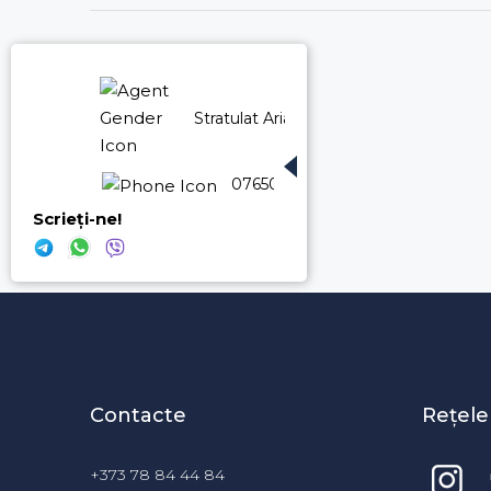
Stratulat Ariadna
076509609
Scrieți-ne!
Contacte
Rețele
+373 78 84 44 84