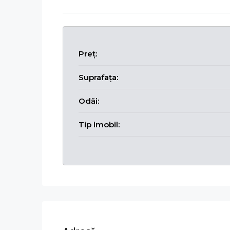
Preț:
Suprafața:
Odăi:
Tip imobil: