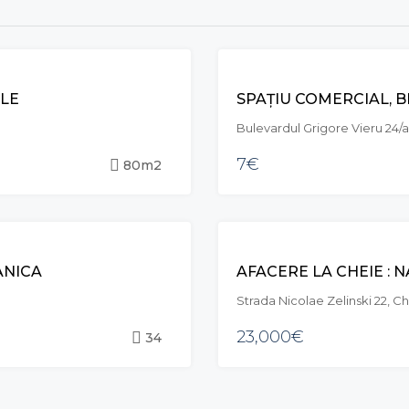
BLE
SPAȚIU COMERCIAL, B
Bulevardul Grigore Vieru 24/a
7€
80m2
ANICA
Strada Nicolae Zelinski 22, C
23,000€
34