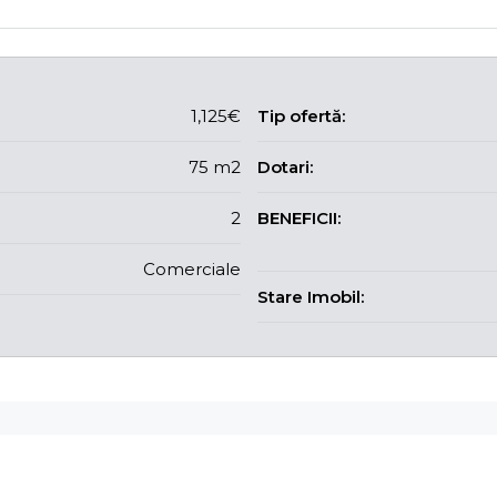
1,125€
Tip ofertă:
75 m2
Dotari:
2
BENEFICII:
Comerciale
Stare Imobil: