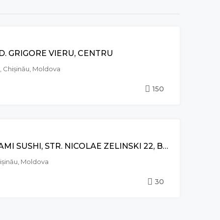
CHIRIE
D. GRIGORE VIERU, CENTRU
, Chișinău, Moldova
150
VÂNZARE
AFACERE LA CHEIE : NAMI SUSHI, STR. NICOLAE ZELINSKI 22, BOTANICA
hișinău, Moldova
30