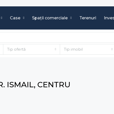
Case
Spații comerciale
Terenuri
Inves
Tip ofertă
Tip imobil
. ISMAIL, CENTRU