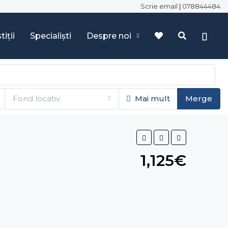
Scrie email
|
078844484
tiții
Specialiști
Despre noi
Fond locativ
Mai mult
Merge
1,125€