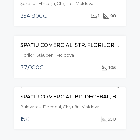
Șoseaua Hînceşti, Chișinău, Moldova
254,800€
1
98
SPAȚIU COMERCIAL, STR. FLORILOR, STĂUCENI
VÂNZARE
Florilor, Stăuceni, Moldova
77,000€
105
SPAȚIU COMERCIAL, BD. DECEBAL, BOTANICA
CHIRIE
Bulevardul Decebal, Chișinău, Moldova
15€
550