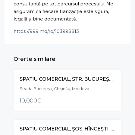
consultanță pe tot parcursul procesului. Ne
asigurăm că fiecare tranzacție este sigură,
legală și bine documentată.
https://999.md/ro/103998813
Oferte similare
SPAȚIU COMERCIAL, STR. BUCUREȘTI, CENTRU
CHIRIE
Strada București, Chișinău, Moldova
10,000€
SPAȚIU COMERCIAL, ȘOS. HÎNCEȘTI, TELECENTRU
VÂNZARE