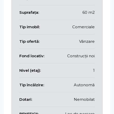
Suprafața:
60 m2
Tip imobil:
Comerciale
Tip ofertă:
Vânzare
Fond locativ:
Construcții noi
Nivel (etaj):
1
Tip încălzire:
Autonomă
Dotari:
Nemobilat
BENEFICII:
Loc de parcare