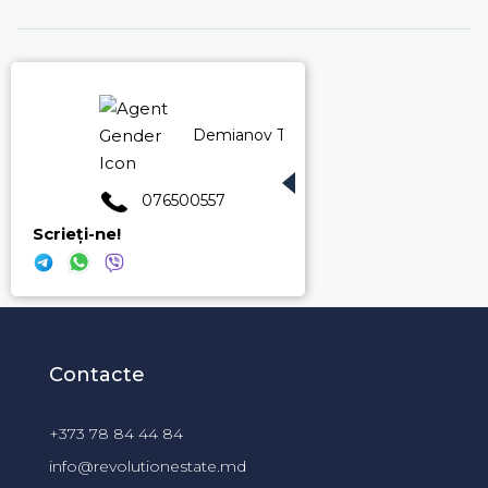
Demianov Tudor
076500557
Scrieți-ne!
Contacte
+373 78 84 44 84
info@revolutionestate.md