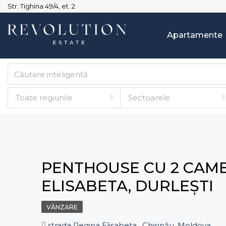
Str. Tighina 49/4, et. 2
Apartamente
Toate regiunile
Sectoarele
PENTHOUSE CU 2 CAMER
ELISABETA, DURLEȘTI
VÂNZARE
strada Regina Elisabeta , Chișinău, Moldova