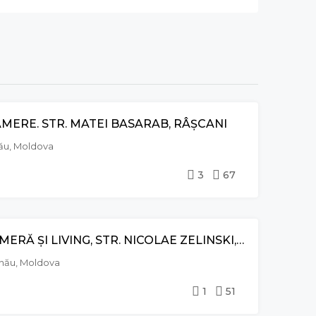
MERE. STR. MATEI BASARAB, RÂȘCANI
VÂNZARE
nău, Moldova
3
67
APARTAMENT CU 1 CAMERĂ ȘI LIVING, STR. NICOLAE ZELINSKI, BOTANICA
VÂNZARE
șinău, Moldova
1
51