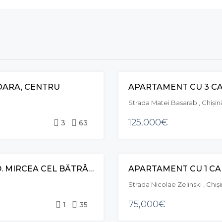
OARA, CENTRU
APARTAMENT CU 3 CA
VÂNZARE
Strada Matei Basarab , Chiși
125,000€
3
63
APARTAMENT CU 1 CAMERĂ ȘI LIVING, BD. MIRCEA CEL BĂTRÂN, CIOCANA
VÂNZARE
Strada Nicolae Zelinski , Chi
75,000€
1
35