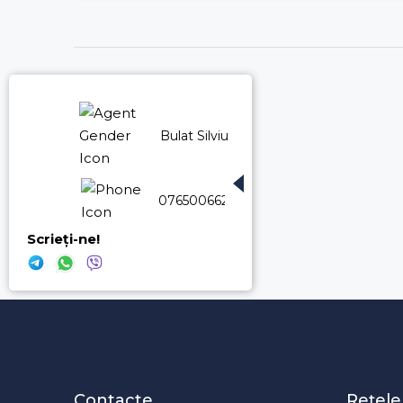
Bulat Silviu
076500662
Scrieți-ne!
Contacte
Rețele