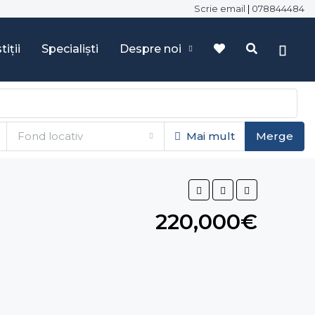
Scrie email
|
078844484
tiții
Specialiști
Despre noi
Fond locativ
Mai mult
Merge
220,000€