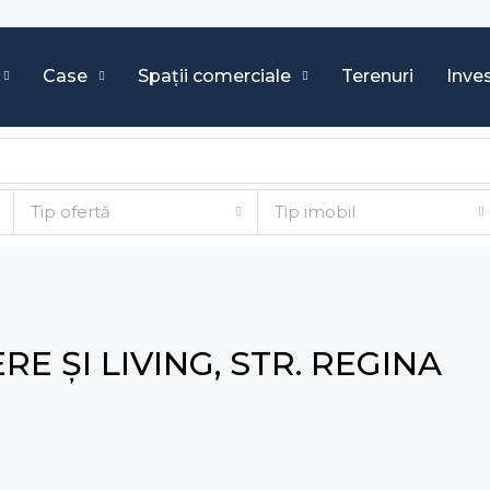
Case
Spații comerciale
Terenuri
Inves
Tip ofertă
Tip imobil
E ȘI LIVING, STR. REGINA