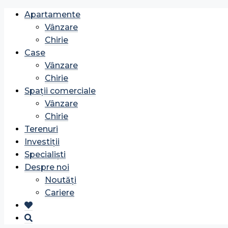
Apartamente
Vânzare
Chirie
Case
Vânzare
Chirie
Spații comerciale
Vânzare
Chirie
Terenuri
Investiții
Specialiști
Despre noi
Noutăți
Cariere