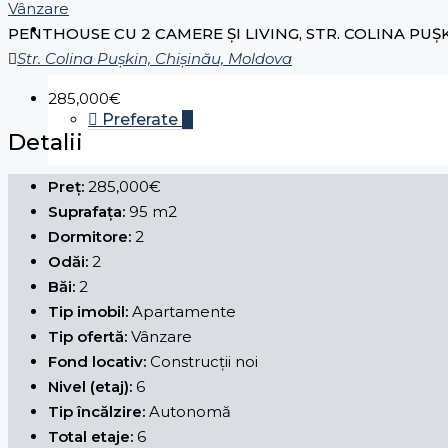
Vânzare
PENTHOUSE CU 2 CAMERE ȘI LIVING, STR. COLINA PUȘ
Str. Colina Pușkin, Chișinău, Moldova
285,000€
Preferate
0
Detalii
Preț:
285,000€
Suprafața:
95 m2
Dormitore:
2
Odăi:
2
Băi:
2
Tip imobil:
Apartamente
Tip ofertă:
Vânzare
Fond locativ:
Construcții noi
Nivel (etaj):
6
Tip încălzire:
Autonomă
Total etaje:
6