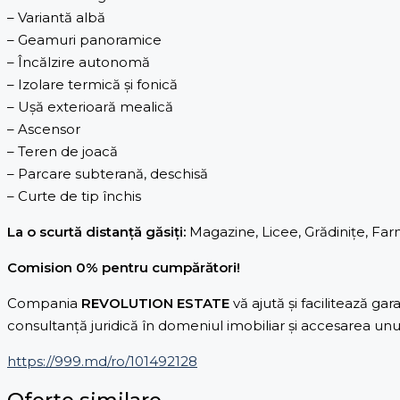
– Variantă albă
– Geamuri panoramice
– Încălzire autonomă
– Izolare termică și fonică
– Ușă exterioară mealică
– Ascensor
– Teren de joacă
– Parcare subterană, deschisă
– Curte de tip închis
La o scurtă distanță găsiți:
Magazine, Licee, Grădinițe, Farm
Comision 0% pentru cumpărători!
Compania
REVOLUTION ESTATE
vă ajută și facilitează g
consultanță juridică în domeniul imobiliar și accesarea unui
https://999.md/ro/101492128