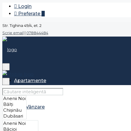
Login
Preferate
0
Str. Tighina 49/4, et. 2
Scrie email
|
078844484
Apartamente
Vânzare