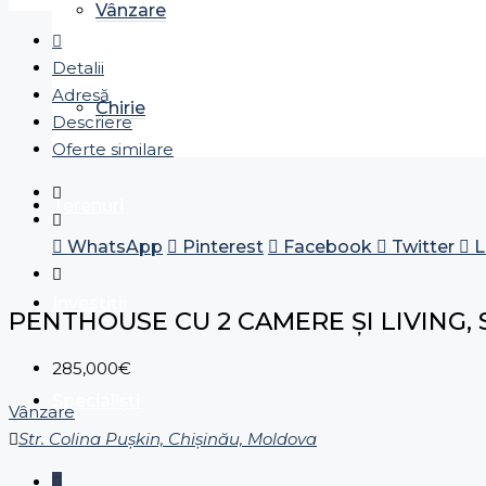
Vânzare
Detalii
Adresă
Chirie
Descriere
Oferte similare
Terenuri
WhatsApp
Pinterest
Facebook
Twitter
L
Investiții
PENTHOUSE CU 2 CAMERE ȘI LIVING, 
285,000€
Specialiști
Vânzare
Str. Colina Pușkin, Chișinău, Moldova