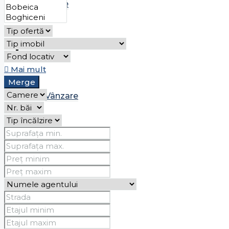
Chirie
Case
Mai mult
Merge
Vânzare
Chirie
Spații comerciale