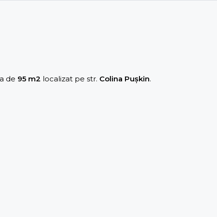
ța de
95 m2
localizat pe str.
Colina Pușkin
.