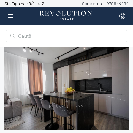
Str. Tighina 49/4, et. 2
Scrie email
|
078844484