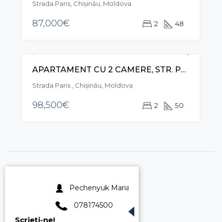
Strada Paris, Chișinău, Moldova
87,000€
2
48
APARTAMENT CU 2 CAMERE, STR. PARIS, BUIUCANI
VÂNZARE
Strada Paris , Chișinău, Moldova
98,500€
2
50
Pechenyuk Maria
078174500
Scrieți-ne!