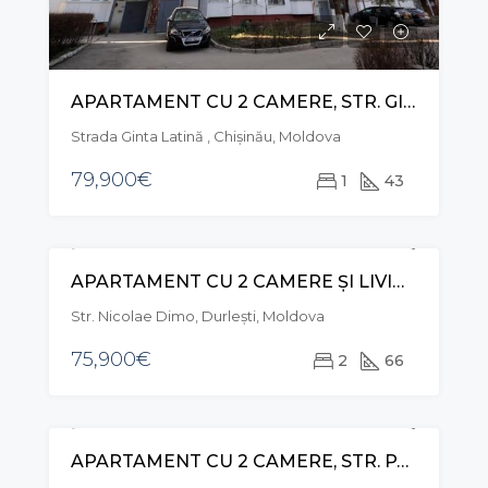
APARTAMENT CU 2 CAMERE, STR. GINTA LATINĂ, CIOCANA
Strada Ginta Latină , Chișinău, Moldova
79,900€
1
43
APARTAMENT CU 2 CAMERE ȘI LIVING, STR. NICOLAE DIMO, DURLEȘTI
VÂNZARE
Str. Nicolae Dimo, Durleşti, Moldova
75,900€
2
66
APARTAMENT CU 2 CAMERE, STR. PARIS, BUIUCANI
VÂNZARE