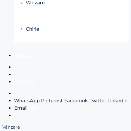
Vânzare
Chirie
Terenuri
Investiții
WhatsApp
Pinterest
Facebook
Twitter
Linkedin
Specialiști
Email
Vânzare