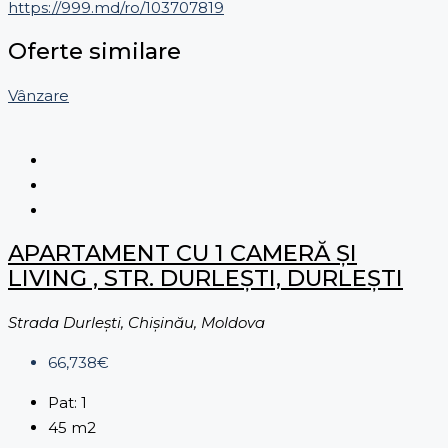
https://999.md/ro/103707819
Oferte similare
Vânzare
APARTAMENT CU 1 CAMERĂ ȘI
LIVING , STR. DURLEȘTI, DURLEȘTI
Strada Durleşti, Chișinău, Moldova
66,738€
Pat:
1
45
m2