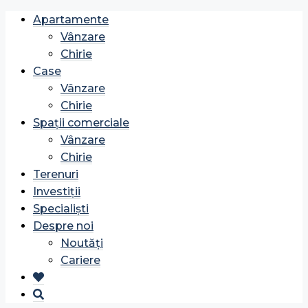
Apartamente
Vânzare
Chirie
Case
Vânzare
Chirie
Spații comerciale
Vânzare
Chirie
Terenuri
Investiții
Specialiști
Despre noi
Noutăți
Cariere