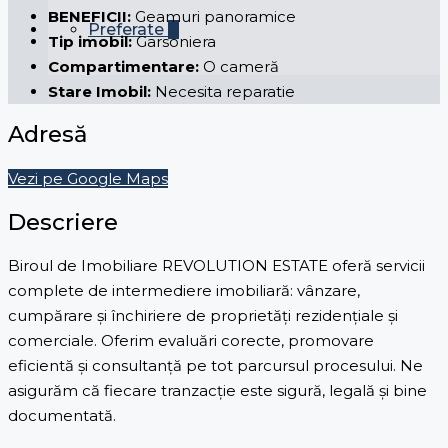
BENEFICII:
Geamuri panoramice
Preferate
0
Tip imobil:
Garsoniera
Compartimentare:
O cameră
Stare Imobil:
Necesita reparatie
Adresă
Vezi pe Google Maps
Descriere
Biroul de Imobiliare REVOLUTION ESTATE oferă servicii
complete de intermediere imobiliară: vânzare,
cumpărare și închiriere de proprietăți rezidențiale și
comerciale. Oferim evaluări corecte, promovare
eficientă și consultanță pe tot parcursul procesului. Ne
asigurăm că fiecare tranzacție este sigură, legală și bine
documentată.