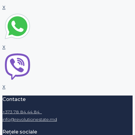
X
X
X
Contacte
+373 78 84 44 84
info@revolutionestate.md
Rețele sociale