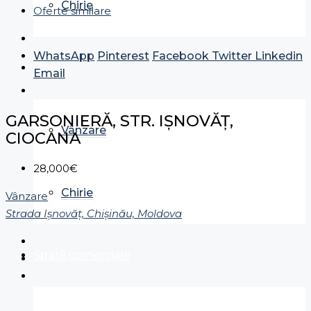
Chirie
Oferte similare
WhatsApp
Pinterest
Facebook
Twitter
Linkedin
Case
Email
GARSONIERĂ, STR. IȘNOVĂȚ,
Vânzare
CIOCANA
28,000€
Chirie
Vânzare
Strada Ișnovăț, Chișinău, Moldova
Spații comerciale