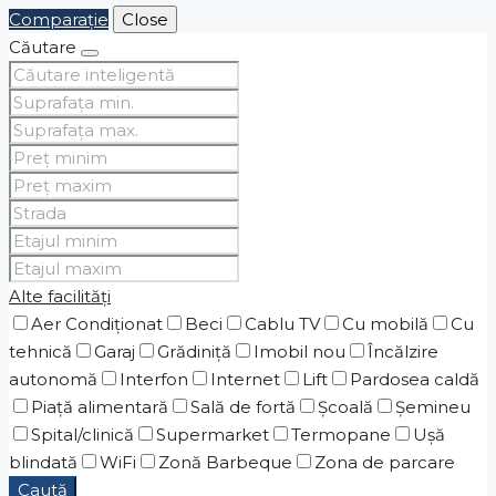
Comparaţie
Close
Căutare
Alte facilități
Aer Condiționat
Beci
Cablu TV
Cu mobilă
Cu
tehnică
Garaj
Grădiniţă
Imobil nou
Încălzire
autonomă
Interfon
Internet
Lift
Pardosea caldă
Piaţă alimentară
Sală de fortă
Școală
Șemineu
Spital/clinică
Supermarket
Termopane
Ușă
blindată
WiFi
Zonă Barbeque
Zona de parcare
Caută