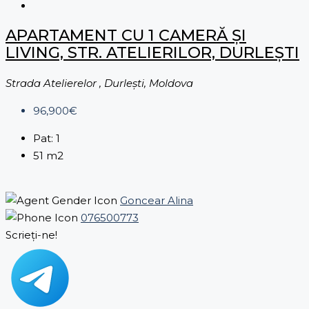
APARTAMENT CU 1 CAMERĂ ȘI
LIVING, STR. ATELIERILOR, DURLEȘTI
Strada Atelierelor , Durleşti, Moldova
96,900€
Pat:
1
51
m2
Goncear Alina
076500773
Scrieți-ne!