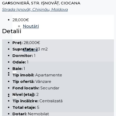
Despre noi
GARSONIERĂ, STR. IȘNOVĂȚ, CIOCANA
Strada Ișnovăț, Chișinău, Moldova
28,000€
Noutăți
Detalii
Preț:
28,000€
Suprafața:
23 m2
Cariere
Dormitor:
1
Odaie:
1
Baie:
1
Tip imobil:
Apartamente
Tip ofertă:
Vânzare
Fond locativ:
Secundar
Nivel (etaj):
2
Tip încălzire:
Centralizată
Total etaje:
5
Dotari:
Nemobilat