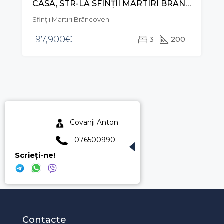
CASA, STR-LA SFINȚII MARTIRI BRÂNCOVENI, CODRU
VÂNZARE
Sfinții Martiri Brâncoveni
197,900€
3
200
Covanji Anton
076500990
Scrieți-ne!
Contacte