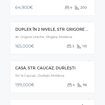
64,900€
4
200
DUPLEX ÎN 2 NIVELE, STR. GRIGORE URECHE, SÎNGERA
VÂNZARE
str. Grigore Ureche, Sîngera, Moldova
165,000€
3
115
CASĂ, STR. CAUCAZ, DURLEȘTI
VÂNZARE
Str-la Caucaz , Durleşti, Moldova
199,000€
4
96