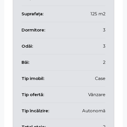
Suprafața:
125 m2
Dormitore:
3
Odăi:
3
Băi:
2
Tip imobil:
Case
Tip ofertă:
Vânzare
Tip încălzire:
Autonomă
Total etaje:
2