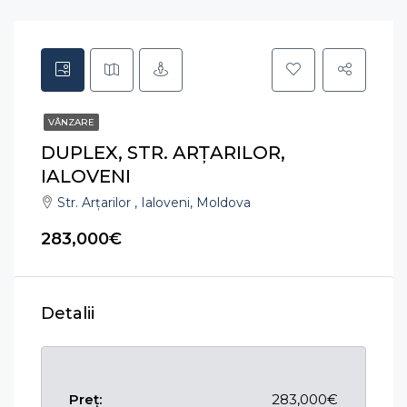
VÂNZARE
DUPLEX, STR. ARȚARILOR,
IALOVENI
Str. Arțarilor , Ialoveni, Moldova
283,000€
Detalii
Preț:
283,000€