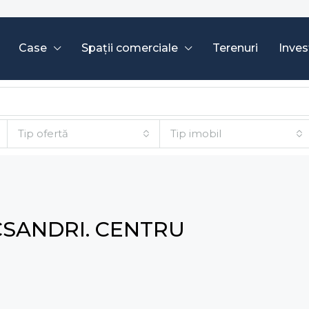
Case
Spații comerciale
Terenuri
Invest
Tip ofertă
Tip imobil
ECSANDRI. CENTRU