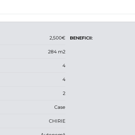
2,500€
BENEFICII:
284 m2
4
4
2
Case
CHIRIE
Autonomă