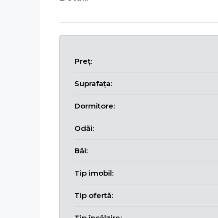
Preț:
Suprafața:
Dormitore:
Odăi:
Băi:
Tip imobil:
Tip ofertă:
Tip încălzire: