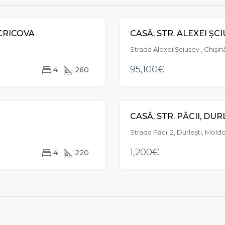
 CRICOVA
CASĂ, STR. ALEXEI ȘC
VÂNZARE
Strada Alexei Şciusev , Chiși
95,100€
4
260
CASĂ, STR. PĂCII, DUR
VÂNZARE
Strada Păcii 2, Durleşti, Mold
1,200€
4
220