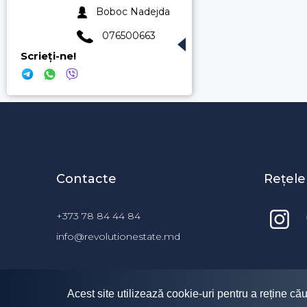
Boboc Nadejda
076500663
Scrieți-ne!
Contacte
Rețele
+373 78 84 44 84
info@revolutionestate.md
Acest site utilizează cookie-uri pentru a reține cău