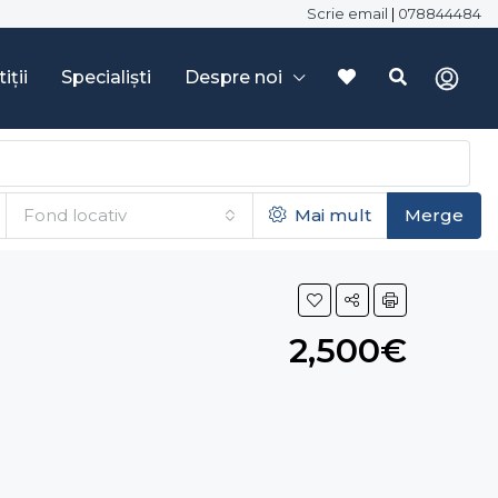
Scrie email
|
078844484
iții
Specialiști
Despre noi
Fond locativ
Mai mult
Merge
2,500€