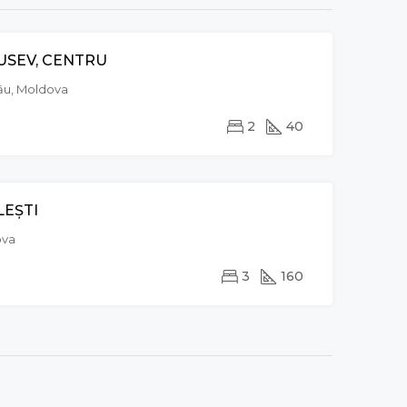
IUSEV, CENTRU
VÂNZARE
nău, Moldova
2
40
LEȘTI
CHIRIE
EXCLUSIVE
ova
3
160