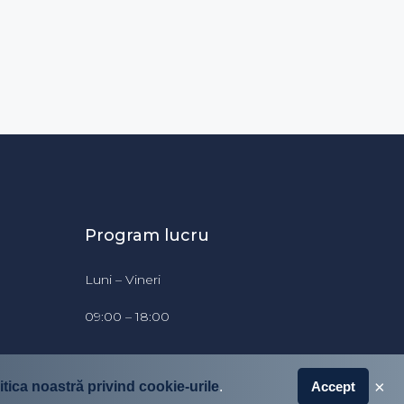
Program lucru
Luni – Vineri
09:00 – 18:00
×
itica noastră privind cookie-urile
.
Accept