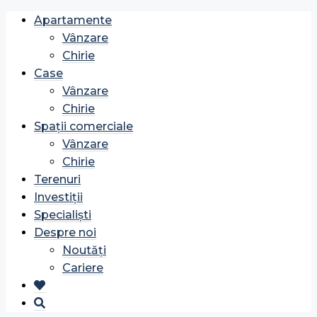
Apartamente
Vânzare
Chirie
Case
Vânzare
Chirie
Spații comerciale
Vânzare
Chirie
Terenuri
Investiții
Specialiști
Despre noi
Noutăți
Cariere