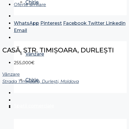
Chirie
Oferte similare
WhatsApp
Pinterest
Facebook
Twitter
Linkedin
Case
Email
CASĂ, STR. TIMIȘOARA, DURLEȘTI
Vânzare
255,000€
Vânzare
Chirie
Strada Timişoara, Durleşti, Moldova
Spații comerciale