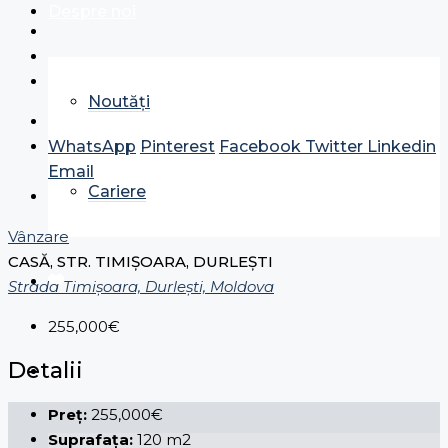
Despre noi
Noutăți
WhatsApp
Pinterest
Facebook
Twitter
Linkedin
Email
Cariere
Vânzare
CASĂ, STR. TIMIȘOARA, DURLEȘTI
Strada Timişoara, Durleşti, Moldova
255,000€
Detalii
Preț:
255,000€
Suprafața:
120 m2