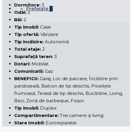
Dormitore:
3
Preferate
0
Odăi:
3
Băi:
2
Tip imobil:
Case
Tip ofertă:
Vânzare
Tip încălzire:
Autonomă
Total etaje:
2
Suprafață teren:
3
Dotari:
Mobilat
Comunicatii:
Gaz
BENEFICII:
Garaj, Loc de parcare, Încălzire prin
pardoseală, Balcon de tip deschis, Priveliște
frumoasă, Terasă de tip deschis, Bucătărie, Living,
Beci, Zonă de barbeque, Foișor
Tip imobil:
Duplex
Compartimentare:
Trei camere și living
Stare Imobil:
Euroreparatie