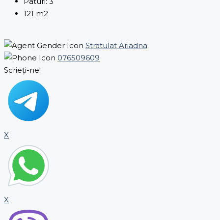
Paturi:
3
121
m2
Stratulat Ariadna
076509609
Scrieți-ne!
X
X