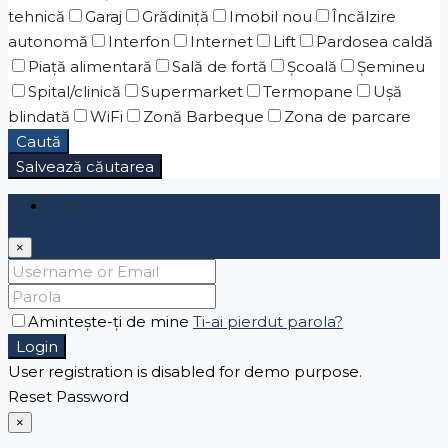
tehnică
Garaj
Grădiniţă
Imobil nou
Încălzire
autonomă
Interfon
Internet
Lift
Pardosea caldă
Piaţă alimentară
Sală de fortă
Școală
Șemineu
Spital/clinică
Supermarket
Termopane
Ușă
blindată
WiFi
Zonă Barbeque
Zona de parcare
Caută
Salvează căutarea
Login
×
Amintește-ți de mine
Ti-ai pierdut parola?
Login
User registration is disabled for demo purpose.
Reset Password
×