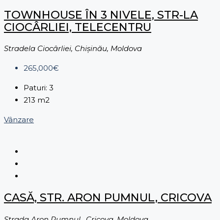
TOWNHOUSE ÎN 3 NIVELE, STR-LA
CIOCÂRLIEI, TELECENTRU
Stradela Ciocârliei, Chișinău, Moldova
265,000€
Paturi:
3
213
m2
Vânzare
CASĂ, STR. ARON PUMNUL, CRICOVA
Strada Aron Pumnul , Cricova, Moldova