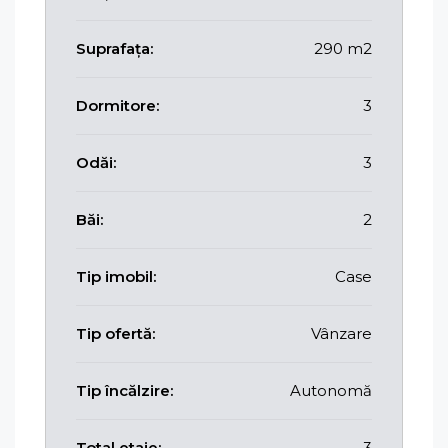
Suprafața:
290 m2
Dormitore:
3
Odăi:
3
Băi:
2
Tip imobil:
Case
Tip ofertă:
Vânzare
Tip încălzire:
Autonomă
Total etaje:
3