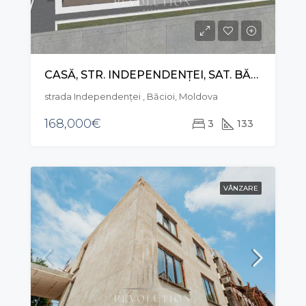
CASĂ, STR. INDEPENDENȚEI, SAT. BĂCIOII NOI
strada Independenței , Băcioi, Moldova
168,000€
3
133
VÂNZARE