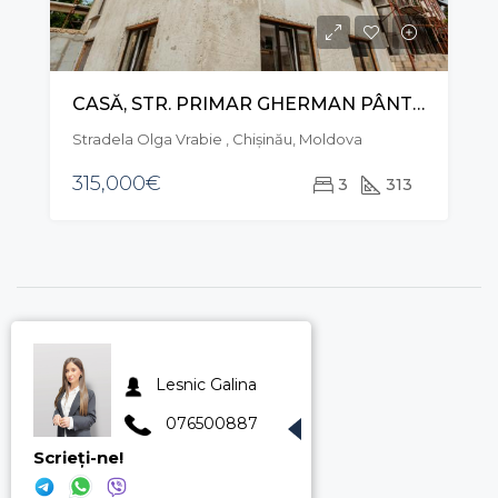
CASĂ, STR. PRIMAR GHERMAN PÂNTEA, RÂȘCANI
Stradela Olga Vrabie , Chișinău, Moldova
315,000€
3
313
Lesnic Galina
076500887
Scrieți-ne!