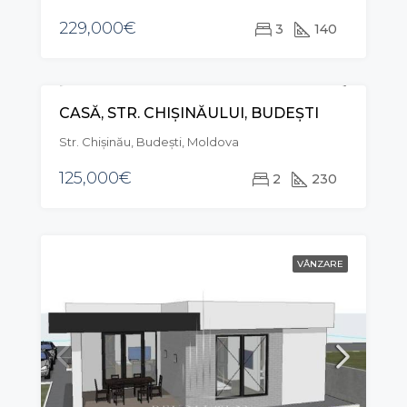
229,000€
3
140
CASĂ, STR. CHIȘINĂULUI, BUDEȘTI
VÂNZARE
EXCLUSIVE
Str. Chișinău, Budești, Moldova
125,000€
2
230
VÂNZARE