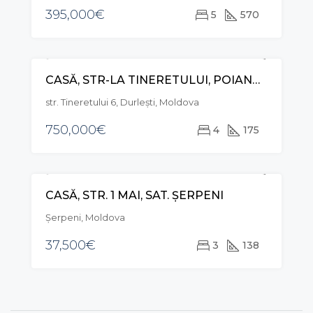
395,000€
5
570
CASĂ, STR-LA TINERETULUI, POIANA DOMNEASCĂ
RECOMANDAT
VÂNZARE
EXCLUSIVE
str. Tineretului 6, Durleşti, Moldova
750,000€
4
175
CASĂ, STR. 1 MAI, SAT. ȘERPENI
VÂNZARE
Şerpeni, Moldova
37,500€
3
138