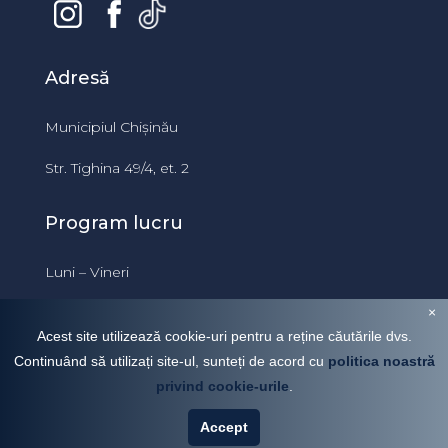
Adresă
Municipiul Chișinău
Str. Tighina 49/4, et. 2
Program lucru
Luni – Vineri
09:00 – 18:00
×
Acest site utilizează cookie-uri pentru a reține căutările dvs.
Continuând să utilizați site-ul, sunteți de acord cu
politica noastră
privind cookie-urile
.
Pechenyuk Maria
VÂNZARE
CHIRIE
Accept
078174500