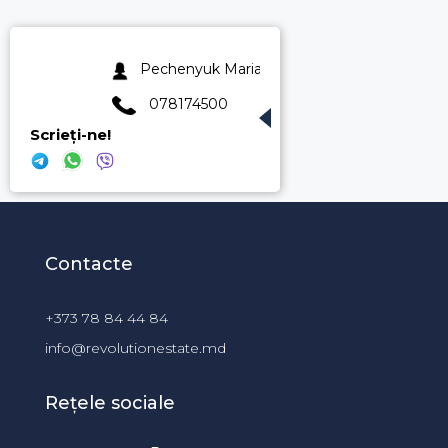
Pechenyuk Maria
078174500
Scrieți-ne!
Contacte
+373 78 84 44 84
info@revolutionestate.md
Rețele sociale