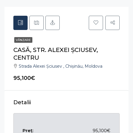
VÂNZARE
CASĂ, STR. ALEXEI ȘCIUSEV,
CENTRU
Strada Alexei Şciusev , Chișinău, Moldova
95,100€
Detalii
Preț:
95,100€