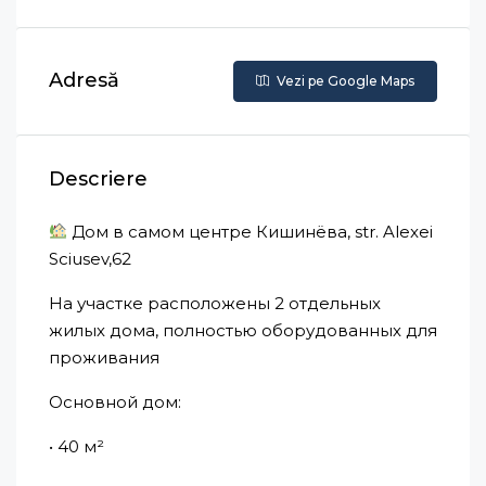
Adresă
Vezi pe Google Maps
Descriere
Дом в самом центре Кишинёва, str. Alexei
Sciusev,62
На участке расположены 2 отдельных
жилых дома, полностью оборудованных для
проживания
Основной дом:
• 40 м²