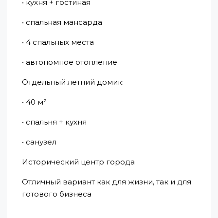
• кухня + гостиная
• спальная мансарда
• 4 спальных места
• автономное отопление
Отдельный летний домик:
• 40 м²
• спальня + кухня
• санузел
Исторический центр города
Отличный вариант как для жизни, так и для
готового бизнеса
_____________________________