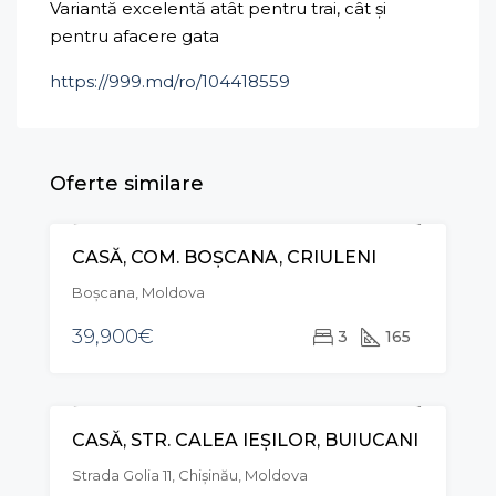
Variantă excelentă atât pentru trai, cât și
pentru afacere gata
https://999.md/ro/104418559
Oferte similare
CASĂ, COM. BOȘCANA, CRIULENI
VÂNZARE
EXCLUSIVE
Boșcana, Moldova
39,900€
3
165
CASĂ, STR. CALEA IEȘILOR, BUIUCANI
RECOMANDAT
VÂNZARE
EXCLUSIVE
Strada Golia 11, Chișinău, Moldova