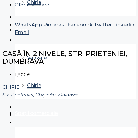
Chirie
Oferte similare
WhatsApp
Pinterest
Facebook
Twitter
Linkedin
Case
Email
CASĂ ÎN 2 NIVELE, STR. PRIETENIEI,
Vânzare
DUMBRAVA
1,800€
Chirie
CHIRIE
Str. Prieteniei, Chișinău, Moldova
Spații comerciale