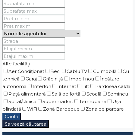
Alte facilități
Aer Condiționat
Beci
Cablu TV
Cu mobilă
Cu
tehnică
Garaj
Grădiniţă
Imobil nou
Încălzire
autonomă
Interfon
Internet
Lift
Pardosea caldă
Piaţă alimentară
Sală de fortă
Școală
Șemineu
Spital/clinică
Supermarket
Termopane
Ușă
blindată
WiFi
Zonă Barbeque
Zona de parcare
Caută
Salvează căutarea