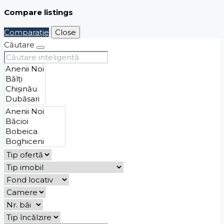
Compare listings
Comparaţie
Close
Căutare