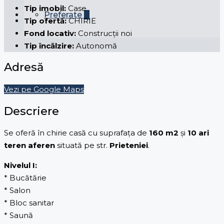
Tip imobil:
Case
Preferate
0
Tip ofertă:
CHIRIE
Fond locativ:
Construcții noi
Tip încălzire:
Autonomă
Adresă
Vezi pe Google Maps
Descriere
Se oferă în chirie casă cu suprafața de
160 m2
și
10 ari
teren aferen
situată pe str.
Prieteniei
.
Nivelul I:
* Bucătărie
* Salon
* Bloc sanitar
* Saună