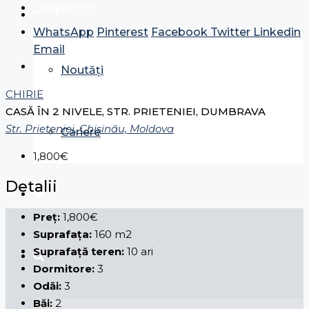
Despre noi
WhatsApp
Pinterest
Facebook
Twitter
Linkedin
Email
Noutăți
CHIRIE
CASĂ ÎN 2 NIVELE, STR. PRIETENIEI, DUMBRAVA
Str. Prieteniei, Chișinău, Moldova
Cariere
1,800€
Detalii
Preț:
1,800€
Suprafața:
160 m2
Suprafață teren:
10 ari
Dormitore:
3
Odăi:
3
Băi:
2