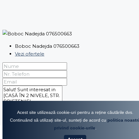
Boboc Nadejda 076500663
Vezi ofertele
Acest site utilizează cookie-uri pentru a reține căutările dvs.
Continuând să utilizați site-ul, sunteți de acord cu
politica noastr
Prin trimiterea acestui formular sunt de acord cu
privind cookie-urile
.
Termenii site-ului
VÂNZARE
CHIRIE