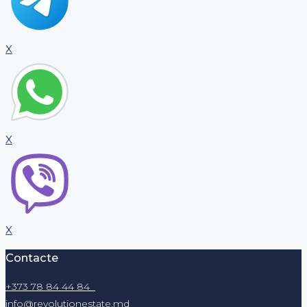
X
X
X
Contacte
+373 78 84 44 84
info@revolutionestate.md