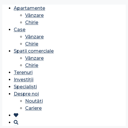
Apartamente
Vânzare
Chirie
Case
Vânzare
Chirie
Spații comerciale
Vânzare
Chirie
Terenuri
Investiții
Specialiști
Despre noi
Noutăți
Cariere