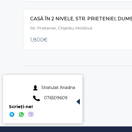
CASĂ ÎN 2 NIVELE, STR. PRIETENIEI, DU
Str. Prieteniei, Chișinău, Moldova
1,800€
Stratulat Ariadna
076509609
Scrieți-ne!
X
X
X