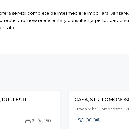
ră servicii complete de intermediere imobiliară: vânzare, 
 corecte, promovare eficientă și consultanță pe tot parcurs
mentată.
, DURLEȘTI
CASA, STR. LOMONOS
VÂNZARE
Strada Mihail Lomonosov, 
450,000€
2
150