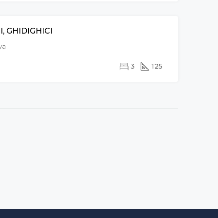
, GHIDIGHICI
VÂNZARE
va
3
125