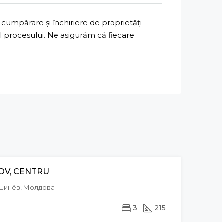
cumpărare și închiriere de proprietăți
ul procesului. Ne asigurăm că fiecare
OV, CENTRU
VÂNZARE
Кишинёв, Молдова
3
215