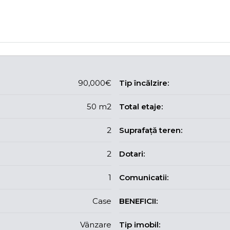
90,000€
Tip încălzire:
50 m2
Total etaje:
2
Suprafață teren:
2
Dotari:
1
Comunicatii:
Case
BENEFICII:
Vânzare
Tip imobil: