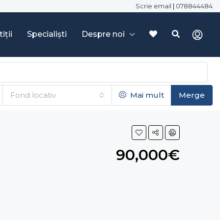
Scrie email
|
078844484
iții
Specialiști
Despre noi
Fond locativ
Mai mult
Merge
90,000€