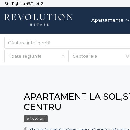
Str. Tighina 49/4, et. 2
Apartamente
Toate regiunile
Sectoarele
APARTAMENT LA SOL,S
CENTRU
VÂNZARE
Strada Mihail Kogălniceanu , Chișinău, Moldov