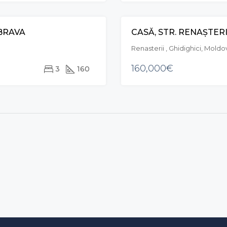
MBRAVA
CASĂ, STR. RENAȘTERII
CHIRIE
Renasterii , Ghidighici, Moldo
160,000€
3
160