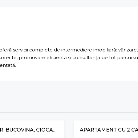
ră servicii complete de intermediere imobiliară: vânzare, 
 corecte, promovare eficientă și consultanță pe tot parcurs
mentată.
APARTAMENT CU 1 CAMERĂ ȘI LIVING, STR. BUCOVINA, CIOCANA
RECOMANDAT
VÂNZARE