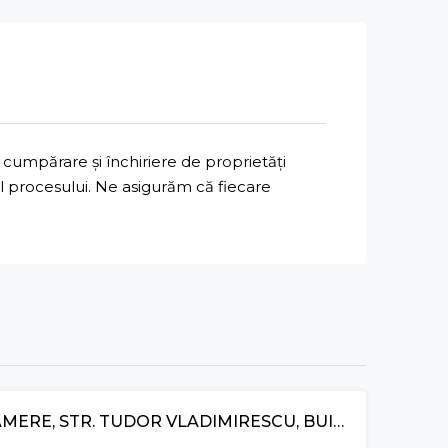
cumpărare și închiriere de proprietăți
ul procesului. Ne asigurăm că fiecare
APARTAMENT CU 2 CAMERE, STR. TUDOR VLADIMIRESCU, BUIUCANI
VÂNZARE