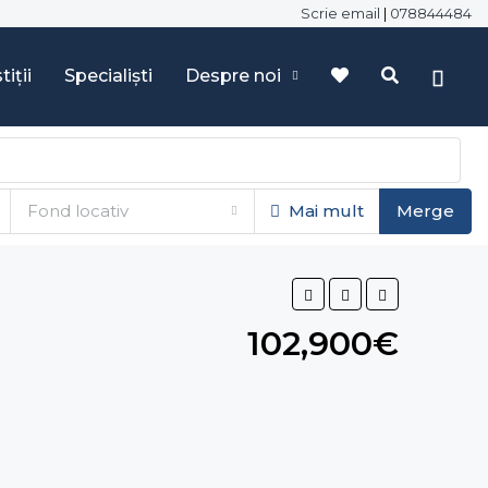
Scrie email
|
078844484
tiții
Specialiști
Despre noi
Fond locativ
Mai mult
Merge
102,900€