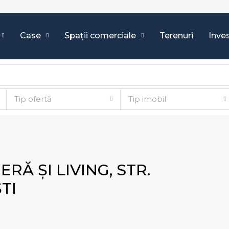
Case
Spații comerciale
Terenuri
Inves
Tip ofertă
Tip imobil
Ă ȘI LIVING, STR.
TI