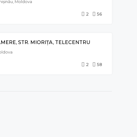
hișinău, Moldova
2
56
MERE, STR. MIORIȚA, TELECENTRU
VÂNZARE
EXCLUSIVE
Moldova
2
58