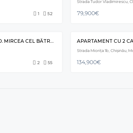
Strada Tudor Vladimirescu, C
79,900€
1
52
APARTAMENT CU 2 CAMERE ȘI LIVING, BD. MIRCEA CEL BĂTRÂN, CIOCANA
APARTAMENT CU 2 CA
VÂNZARE
Strada Mioriţa 1b, Chișinău, 
134,900€
2
55