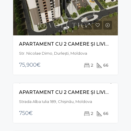
APARTAMENT CU 2 CAMERE ȘI LIVING, STR. NICOLAE DIMO, DURLEȘTI
Str. Nicolae Dimo, Durleşti, Moldova
75,900€
2
66
APARTAMENT CU 2 CAMERE ȘI LIVING, STR. ALBA IULIA, BUIUCANI
CHIRIE
EXCLUSIVE
Strada Alba Iulia 189, Chișinău, Moldova
750€
2
66