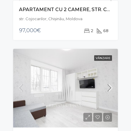
APARTAMENT CU 2 CAMERE, STR. COJOCARILOR, CENTRU
CHIRIE
str. Cojocarilor, Chișinău, Moldova
97,000€
2
68
VÂNZARE