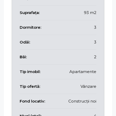
Suprafața:
93 m2
Dormitore:
3
Odăi:
3
Băi:
2
Tip imobil:
Apartamente
Tip ofertă:
Vânzare
Fond locativ:
Construcții noi
Nivel (etaj):
4