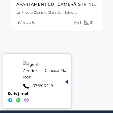
APARTAMENT CU 1 CAMERĂ, STR. NICOLAE ZELINSKI, BOTANICA
str. Nicolai Zelinski, Chișinău, Moldova
47,900€
1
21
Goncear Marina
076500449
Scrieți-ne!