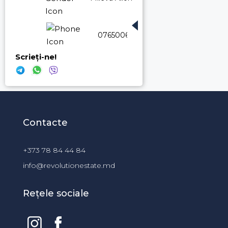
076500661
Scrieți-ne!
Contacte
+373 78 84 44 84
info@revolutionestate.md
Rețele sociale