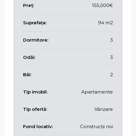
Preț:
155,000€
Suprafața:
94 m2
Dormitore:
3
Odăi:
3
Băi:
2
Tip imobil:
Apartamente
Tip ofertă:
Vânzare
Fond locativ:
Construcții noi