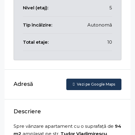
Nivel (etaj):
5
Tip încălzire:
Autonomă
Total etaje:
10
Adresă
Vezi pe Google Maps
Descriere
Spre vânzare apartament cu o suprafață de
94
m2
amplasat pe str.
Tudor Vladimirescu
.