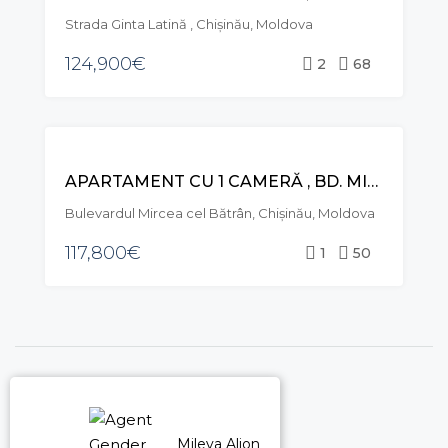
Strada Ginta Latină , Chișinău, Moldova
124,900€
2
68
VÂNZARE
APARTAMENT CU 1 CAMERĂ , BD. MIRCEA CEL BĂTRÂN, CIOCANA
Bulevardul Mircea cel Bătrân, Chișinău, Moldova
117,800€
1
50
Mileva Aliona