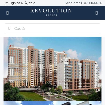
Str. Tighina 49/4, et. 2
Scrie email
|
078844484