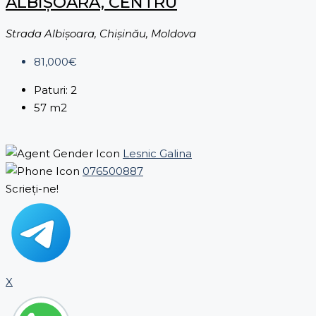
ALBIȘOARA, CENTRU
Strada Albişoara, Chișinău, Moldova
81,000€
Paturi:
2
57
m2
Lesnic Galina
076500887
Scrieți-ne!
X