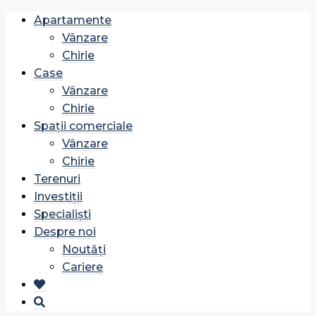
Apartamente
Vânzare
Chirie
Case
Vânzare
Chirie
Spații comerciale
Vânzare
Chirie
Terenuri
Investiții
Specialiști
Despre noi
Noutăți
Cariere