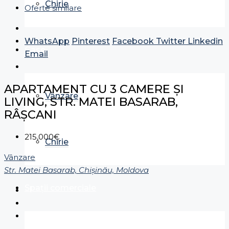
Chirie
Oferte similare
WhatsApp
Pinterest
Facebook
Twitter
Linkedin
Case
Email
APARTAMENT CU 3 CAMERE ȘI
Vânzare
LIVING, STR. MATEI BASARAB,
RÂȘCANI
215,000€
Chirie
Vânzare
Str. Matei Basarab, Chișinău, Moldova
Spații comerciale