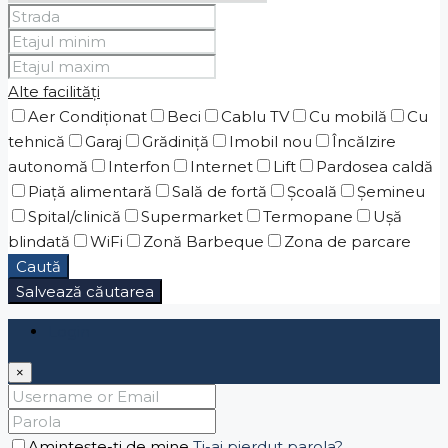
Alte facilități
Aer Condiționat
Beci
Cablu TV
Cu mobilă
Cu
tehnică
Garaj
Grădiniţă
Imobil nou
Încălzire
autonomă
Interfon
Internet
Lift
Pardosea caldă
Piaţă alimentară
Sală de fortă
Școală
Șemineu
Spital/clinică
Supermarket
Termopane
Ușă
blindată
WiFi
Zonă Barbeque
Zona de parcare
Caută
Salvează căutarea
Login
×
Amintește-ți de mine
Ti-ai pierdut parola?