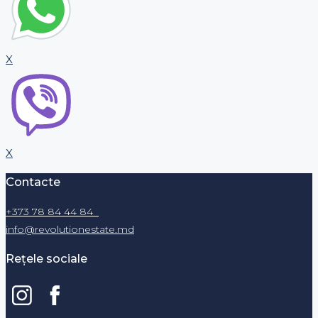
X
X
Contacte
+373 78 84 44 84
info@revolutionestate.md
Rețele sociale