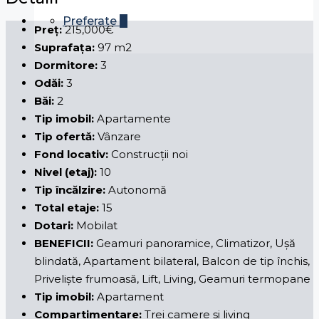
Preferate
0
Preț:
215,000€
Suprafața:
97 m2
Dormitore:
3
Odăi:
3
Băi:
2
Tip imobil:
Apartamente
Tip ofertă:
Vânzare
Fond locativ:
Construcții noi
Nivel (etaj):
10
Tip încălzire:
Autonomă
Total etaje:
15
Dotari:
Mobilat
BENEFICII:
Geamuri panoramice, Climatizor, Ușă
blindată, Apartament bilateral, Balcon de tip închis,
Priveliște frumoasă, Lift, Living, Geamuri termopane
Tip imobil:
Apartament
Compartimentare:
Trei camere și living