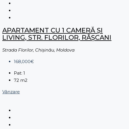
APARTAMENT CU 1 CAMERĂ ȘI
LIVING, STR. FLORILOR, RÂŞCANI
Strada Florilor, Chișinău, Moldova
168,000€
Pat:
1
72
m2
Vânzare