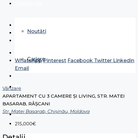
Despre noi
Noutăți
Cariere
WhatsApp
Pinterest
Facebook
Twitter
Linkedin
Email
Vânzare
APARTAMENT CU 3 CAMERE ȘI LIVING, STR. MATEI
BASARAB, RÂȘCANI
Str. Matei Basarab, Chișinău, Moldova
215,000€
Detalii