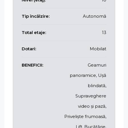
Tip încălzire:
Autonomă
Total etaje:
13
Dotari:
Mobilat
BENEFICII:
Geamuri
panoramice, Ușă
blindată,
Supraveghere
video și pază,
Priveliște frumoasă,
Lift, Bucătărie,