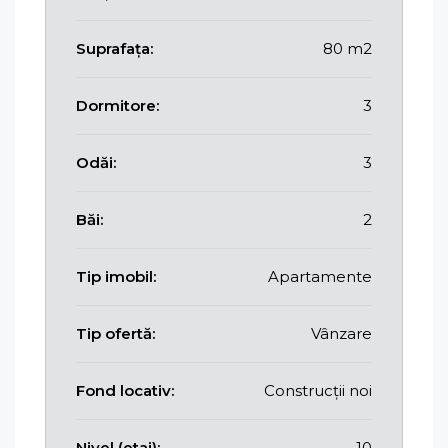
Suprafața:
80 m2
Dormitore:
3
Odăi:
3
Băi:
2
Tip imobil:
Apartamente
Tip ofertă:
Vânzare
Fond locativ:
Construcții noi
Nivel (etaj):
10