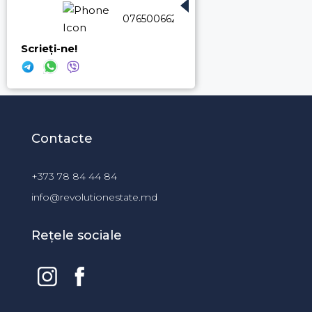
076500662
Scrieți-ne!
Contacte
+373 78 84 44 84
info@revolutionestate.md
Rețele sociale