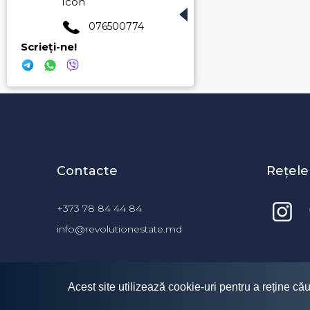
076500774
Scrieți-ne!
Contacte
Rețele
+373 78 84 44 84
info@revolutionestate.md
Acest site utilizează cookie-uri pentru a reține cău