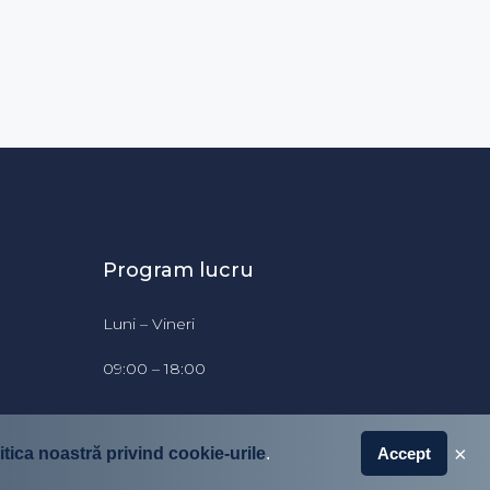
Program lucru
Luni – Vineri
09:00 – 18:00
×
itica noastră privind cookie-urile
.
Accept