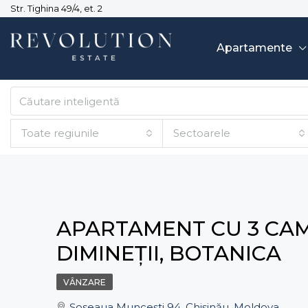
Str. Tighina 49/4, et. 2
Apartamente
Toate regiunile
Sectoarele
APARTAMENT CU 3 CAME
DIMINEȚII, BOTANICA
VÂNZARE
Șoseaua Muncești 94, Chișinău, Moldova