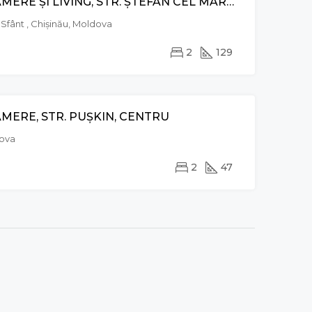
APARTAMENT CU 2 CAMERE ȘI LIVING, STR. ȘTEFAN CEL MARE ȘI SFÂNT, CENTRU
VÂNZARE
 Sfânt , Chișinău, Moldova
2
129
MERE, STR. PUȘKIN, CENTRU
VÂNZARE
EXCLUSIVE
dova
2
47