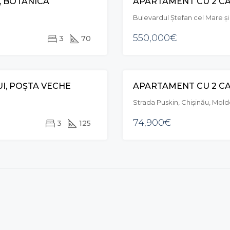
, BOTANICA
VÂNZARE
EXCLUSIVE
Bulevardul Ștefan cel Mare și
550,000€
3
70
I, POȘTA VECHE
APARTAMENT CU 2 CA
VÂNZARE
Strada Puskin, Chișinău, Mol
74,900€
3
125