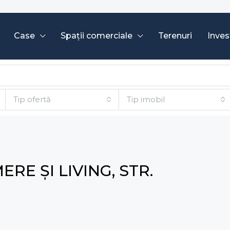
Case
Spații comerciale
Terenuri
Invest
Tip ofertă
Tip imobil
RE ȘI LIVING, STR.