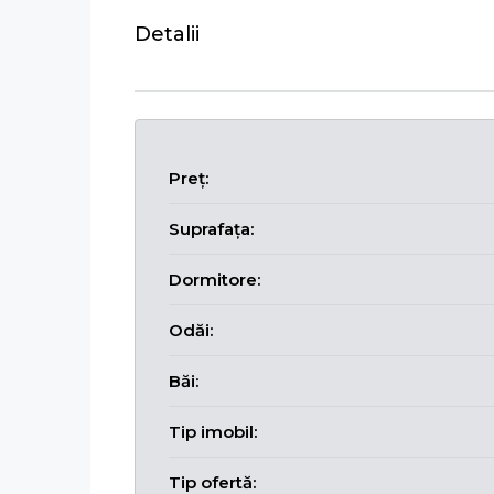
Detalii
Preț:
Suprafața:
Dormitore:
Odăi:
Băi:
Tip imobil:
Tip ofertă: