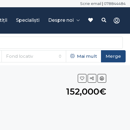
Scrie email
|
078844484
iții
Specialiști
Despre noi
Fond locativ
Mai mult
Merge
152,000€